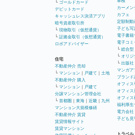
車検
└
ゴールドカード
カーメン
デビットカード
カフェ
キャッシュレス決済アプリ
定額制動
暗号資産取引所
子ども写
└
現物取引（仮想通貨）
電子書籍
└
証拠金取引（仮想通貨）
電子コミ
ロボアドバイザー
└
総合型
└
オリジ
住宅
└
出版社
不動産仲介 売却
マンガア
└
マンション
｜
戸建て
｜
土地
ブランド
不動産仲介 購入
オフィス
└
マンション
｜
戸建て
オフィス
分譲マンション管理会社
オフィス
└
首都圏
｜
東海
｜
近畿
｜
九州
福利厚生
マンション大規模修繕
電力会社
不動産仲介 賃貸
子ども見
賃貸情報サイト
賃貸マンション
トラベル