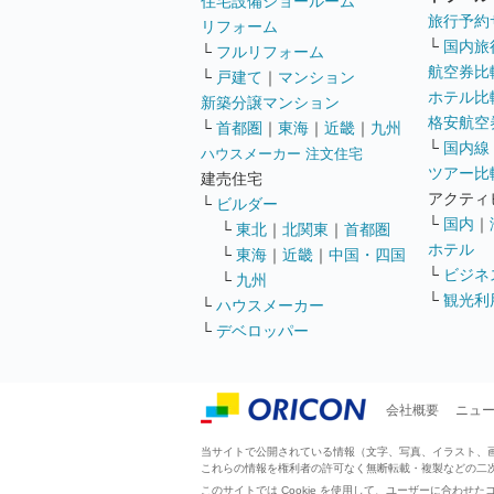
住宅設備ショールーム
旅行予約
リフォーム
└
国内旅
└
フルリフォーム
航空券比
└
戸建て
｜
マンション
ホテル比
新築分譲マンション
格安航空券
└
首都圏
｜
東海
｜
近畿
｜
九州
└
国内線
ハウスメーカー 注文住宅
ツアー比
建売住宅
アクティ
└
ビルダー
└
国内
｜
└
東北
｜
北関東
｜
首都圏
ホテル
└
東海
｜
近畿
｜
中国・四国
└
ビジネ
└
九州
└
観光利
└
ハウスメーカー
└
デベロッパー
会社概要
ニュ
当サイトで公開されている情報（文字、写真、イラスト、画像
これらの情報を権利者の許可なく無断転載・複製などの二
このサイトでは Cookie を使用して、ユーザーに合わ