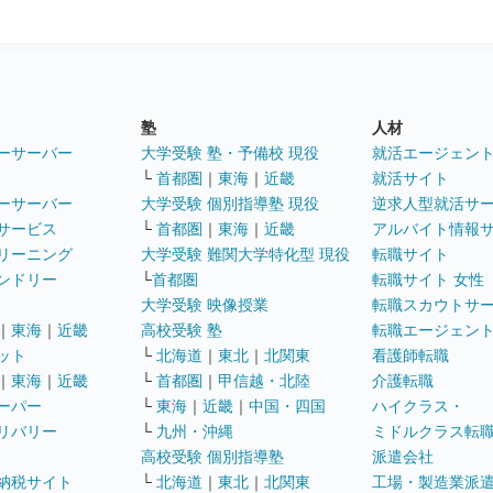
塾
人材
ーサーバー
大学受験 塾・予備校 現役
就活エージェン
└
首都圏
｜
東海
｜
近畿
就活サイト
ーサーバー
大学受験 個別指導塾 現役
逆求人型就活サ
サービス
└
首都圏
｜
東海
｜
近畿
アルバイト情報
リーニング
大学受験 難関大学特化型 現役
転職サイト
ンドリー
└
首都圏
転職サイト 女性
大学受験 映像授業
転職スカウトサ
｜
東海
｜
近畿
高校受験 塾
転職エージェン
ット
└
北海道
｜
東北
｜
北関東
看護師転職
｜
東海
｜
近畿
└
首都圏
｜
甲信越・北陸
介護転職
ーパー
└
東海
｜
近畿
｜
中国・四国
ハイクラス・
リバリー
└
九州・沖縄
ミドルクラス転
高校受験 個別指導塾
派遣会社
納税サイト
└
北海道
｜
東北
｜
北関東
工場・製造業派