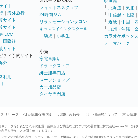
スポーツ&ヘルス
映画館
サイト
フィットネスクラブ
└
北海道
｜
東北
行
｜
海外旅行
24時間ジム
└
甲信越・北陸
較サイト
リラクゼーションサロン
└
近畿
｜
中国・
較サイト
キッズスイミングスクール
└
九州・沖縄
｜
 LCC
└
幼児
｜
小学生
カラオケボック
｜
国際線
テーマパーク
較サイト
小売
ビティ予約サイト
家電量販店
海外
ドラッグストア
紳士服専門店
ス利用
スーツショップ
用
カー用品店
タイヤ専門店
ースリリース
個人情報保護方針
お問い合わせ
引用・転載について
求人情報
データ等）及びこれらの配置・編集および構造などについての著作権は株式会社oricon MEに帰
次利用を行うことは固く禁じております。
せたコンテンツや広告の表示、ソーシャル メディア機能の提供、広告の表示回数やクリック数の測定を