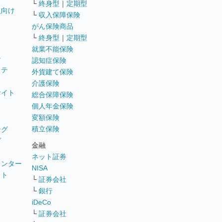
└
終身型
｜
定期型
員向け
└
収入保障保険
がん保険商品
└
終身型
｜
定期型
就業不能保険
テ
認知症保険
ステ
外貨建て保険
介護保険
サイト
総合保障保険
個人年金保険
変額保険
積立保険
ング
グ
金融
ネット証券
ウンター
NISA
イト
└
証券会社
リ
└
銀行
iDeCo
└
証券会社