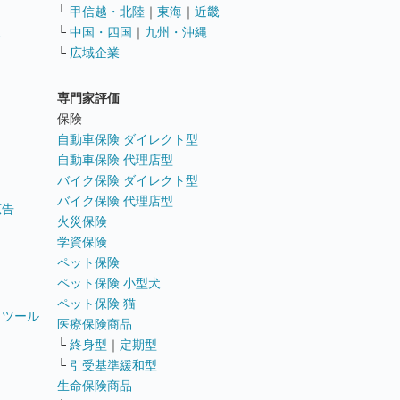
└
甲信越・北陸
｜
東海
｜
近畿
ス
└
中国・四国
｜
九州・沖縄
└
広域企業
専門家評価
ト
保険
自動車保険 ダイレクト型
自動車保険 代理店型
バイク保険 ダイレクト型
バイク保険 代理店型
広告
火災保険
学資保険
ペット保険
ペット保険 小型犬
ペット保険 猫
トツール
医療保険商品
└
終身型
｜
定期型
└
引受基準緩和型
生命保険商品