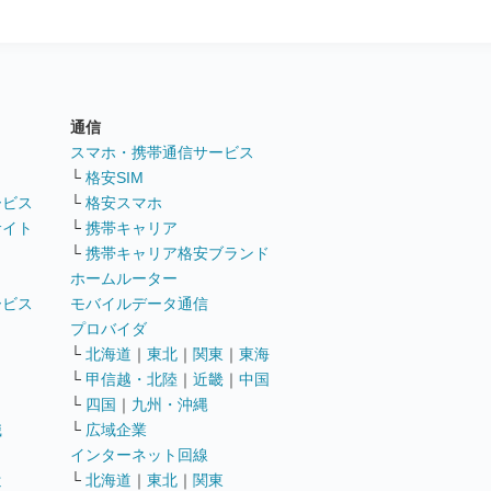
通信
ト
スマホ・携帯通信サービス
└
格安SIM
ービス
└
格安スマホ
サイト
└
携帯キャリア
└
携帯キャリア格安ブランド
ホームルーター
ービス
モバイルデータ通信
ト
プロバイダ
└
北海道
｜
東北
｜
関東
｜
東海
└
甲信越・北陸
｜
近畿
｜
中国
└
四国
｜
九州・沖縄
職
└
広域企業
インターネット回線
遣
└
北海道
｜
東北
｜
関東