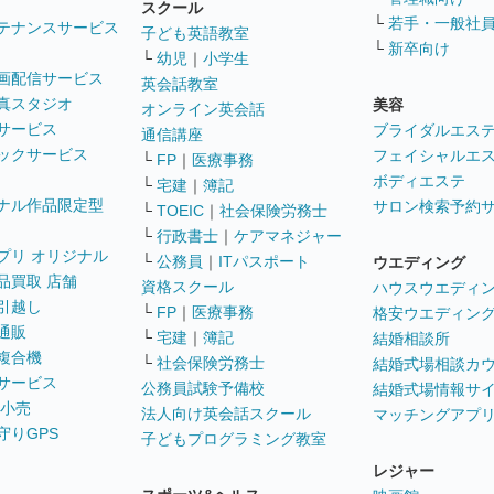
スクール
└
若手・一般社
テナンスサービス
子ども英語教室
└
新卒向け
└
幼児
｜
小学生
画配信サービス
英会話教室
真スタジオ
美容
オンライン英会話
サービス
ブライダルエス
通信講座
ックサービス
フェイシャルエ
└
FP
｜
医療事務
ボディエステ
└
宅建
｜
簿記
ナル作品限定型
サロン検索予約
└
TOEIC
｜
社会保険労務士
└
行政書士
｜
ケアマネジャー
プリ オリジナル
└
公務員
｜
ITパスポート
ウエディング
品買取 店舗
資格スクール
ハウスウエディ
引越し
└
FP
｜
医療事務
格安ウエディン
通販
└
宅建
｜
簿記
結婚相談所
複合機
└
社会保険労務士
結婚式場相談カ
サービス
公務員試験予備校
結婚式場情報サ
 小売
法人向け英会話スクール
マッチングアプ
守りGPS
子どもプログラミング教室
レジャー