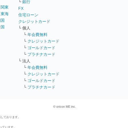
└
銀行
｜
関東
FX
｜
東海
住宅ローン
四国
クレジットカード
全国
└ 個人
ス
└
年会費無料
└
クレジットカード
└
ゴールドカード
└
プラチナカード
└ 法人
└
年会費無料
└
クレジットカード
└
ゴールドカード
└
プラチナカード
© oricon ME inc.
属しております。
行っています。