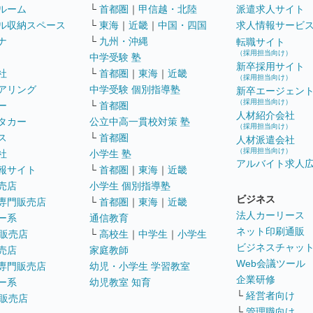
ルーム
└
首都圏
｜
甲信越・北陸
派遣求人サイト
ル収納スペース
└
東海
｜
近畿
｜
中国・四国
求人情報サービ
ナ
└
九州・沖縄
転職サイト
（採用担当向け）
中学受験 塾
新卒採用サイト
社
└
首都圏
｜
東海
｜
近畿
（採用担当向け）
アリング
中学受験 個別指導塾
新卒エージェン
（採用担当向け）
ー
└
首都圏
人材紹介会社
タカー
公立中高一貫校対策 塾
（採用担当向け）
ス
└
首都圏
人材派遣会社
（採用担当向け）
社
小学生 塾
アルバイト求人
報サイト
└
首都圏
｜
東海
｜
近畿
売店
小学生 個別指導塾
ビジネス
専門販売店
└
首都圏
｜
東海
｜
近畿
法人カーリース
ー系
通信教育
ネット印刷通販
販売店
└
高校生
｜
中学生
｜
小学生
ビジネスチャッ
売店
家庭教師
Web会議ツール
専門販売店
幼児・小学生 学習教室
企業研修
ー系
幼児教室 知育
└
経営者向け
販売店
└
管理職向け