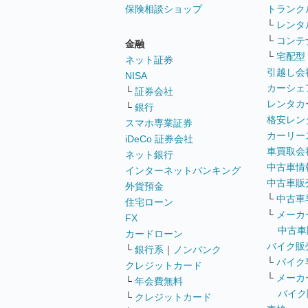
保険相談ショップ
トランク
└
レンタ
└
コンテ
金融
└
宅配型
ネット証券
引越し会
NISA
カーシェ
└
証券会社
レンタカ
└
銀行
格安レン
スマホ専業証券
カーリー
iDeCo 証券会社
車買取会
ネット銀行
中古車情
インターネットバンキング
中古車販
外貨預金
└
中古車
住宅ローン
└
メーカ
FX
中古車
カードローン
バイク販
└
銀行系
｜
ノンバンク
└
バイク
クレジットカード
└
メーカ
└
年会費無料
バイク
└
クレジットカード