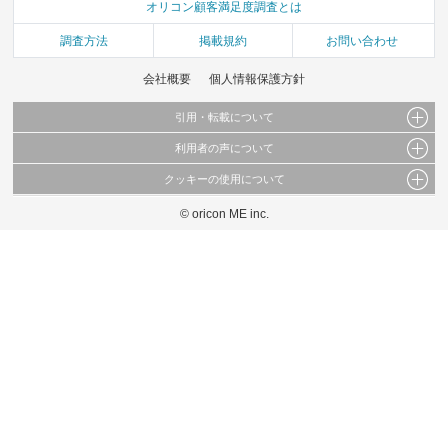
オリコン顧客満足度調査とは
調査方法
掲載規約
お問い合わせ
会社概要
個人情報保護方針
引用・転載について
利用者の声について
当サイトで公開されている情報（文字、写真、イラスト、画像データ等）及びこれらの配
置・編集および構造などについての著作権は株式会社oricon MEに帰属しております。
クッキーの使用について
当サイトに掲載している内容はすべてサービスの利用者が提出された見解・感想です。
これらの情報を権利者の許可なく無断転載・複製などの二次利用を行うことは固く禁じて
弊社が内容について正確性を含め一切保証するものではありません。
おります。
© oricon ME inc.
このサイトでは Cookie を使用して、ユーザーに合わせたコンテンツや広告の表示、ソー
弊社の見解・ 意見ではないことをご理解いただいた上でご覧ください。
シャル メディア機能の提供、広告の表示回数やクリック数の測定を行っています。
また、ユーザーによるサイトの利用状況についても情報を収集し、ソーシャル メディア
や広告配信、データ解析の各パートナーに提供しています。
各パートナーは、この情報とユーザーが各パートナーに提供した他の情報や、ユーザーが
各パートナーのサービスを使用したときに収集した他の情報を組み合わせて使用すること
があります。