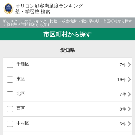
オリコン顧客満足度ランキング
塾・学習塾 検索
塾、スクールのランキング・比較
校舎検索
愛知県の駅・市区町村から探す
愛知県の市区町村から探す
市区町村から探す
愛知県
千種区
7件
東区
19件
北区
7件
西区
8件
中村区
6件