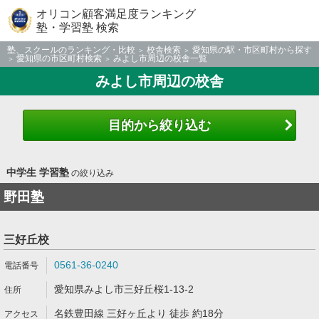
オリコン顧客満足度ランキング
塾・学習塾 検索
塾、スクールのランキング・比較
校舎検索
愛知県の駅・市区町村から探す
愛知県の市区町村検索
みよし市周辺の校舎一覧
みよし市周辺の校舎
目的から絞り込む
中学生 学習塾
の絞り込み
野田塾
三好丘校
0561-36-0240
愛知県みよし市三好丘桜1-13-2
名鉄豊田線 三好ヶ丘より 徒歩 約18分