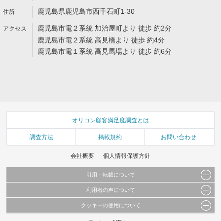
鹿児島県鹿児島市西千石町1-30
鹿児島市電２系統 加治屋町より 徒歩 約2分
鹿児島市電２系統 高見橋より 徒歩 約4分
鹿児島市電１系統 高見馬場より 徒歩 約6分
オリコン顧客満足度調査とは
調査方法
掲載規約
お問い合わせ
会社概要
個人情報保護方針
引用・転載について
利用者の声について
当サイトで公開されている情報（文字、写真、イラスト、画像データ等）及びこれらの配
置・編集および構造などについての著作権は株式会社oricon MEに帰属しております。
クッキーの使用について
当サイトに掲載している内容はすべてサービスの利用者が提出された見解・感想です。
これらの情報を権利者の許可なく無断転載・複製などの二次利用を行うことは固く禁じて
弊社が内容について正確性を含め一切保証するものではありません。
おります。