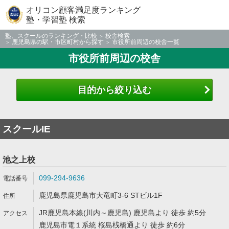
オリコン顧客満足度ランキング
塾・学習塾 検索
塾、スクールのランキング・比較
校舎検索
鹿児島県の駅・市区町村から探す
市役所前周辺の校舎一覧
市役所前周辺の校舎
目的から絞り込む
スクールIE
池之上校
099-294-9636
鹿児島県鹿児島市大竜町3-6 STビル1F
JR鹿児島本線(川内～鹿児島) 鹿児島より 徒歩 約5分
鹿児島市電１系統 桜島桟橋通より 徒歩 約6分