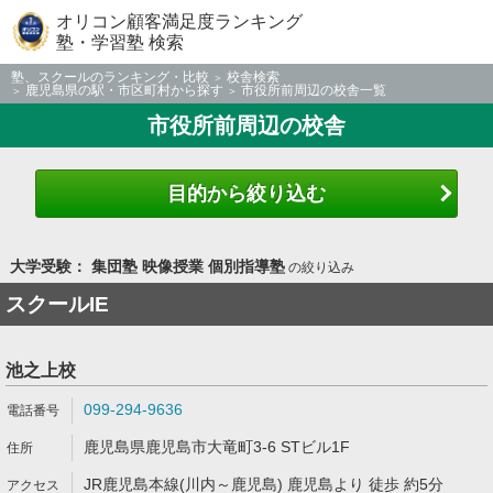
オリコン顧客満足度ランキング
塾・学習塾 検索
塾、スクールのランキング・比較
校舎検索
鹿児島県の駅・市区町村から探す
市役所前周辺の校舎一覧
市役所前周辺の校舎
目的から絞り込む
大学受験： 集団塾 映像授業 個別指導塾
の絞り込み
スクールIE
池之上校
099-294-9636
鹿児島県鹿児島市大竜町3-6 STビル1F
JR鹿児島本線(川内～鹿児島) 鹿児島より 徒歩 約5分