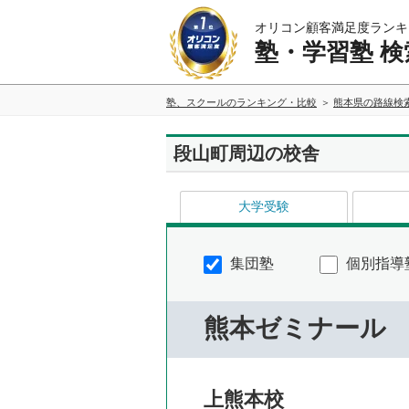
オリコン顧客満足度ランキ
塾・学習塾 検
塾、スクールのランキング・比較
熊本県の路線検
段山町周辺の校舎
大学受験
集団塾
個別指導
熊本ゼミナール
上熊本校