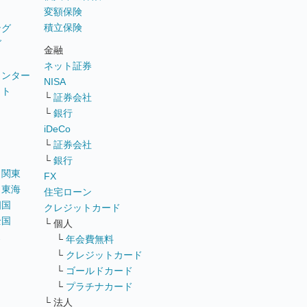
変額保険
積立保険
ング
グ
金融
ネット証券
ウンター
NISA
イト
└
証券会社
リ
└
銀行
iDeCo
└
証券会社
└
銀行
｜
関東
FX
｜
東海
住宅ローン
四国
クレジットカード
全国
└ 個人
ス
└
年会費無料
└
クレジットカード
└
ゴールドカード
└
プラチナカード
└ 法人