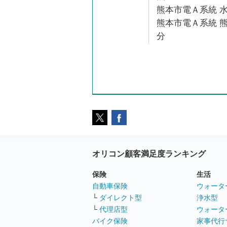
熊本市電Ａ系統 水
熊本市電Ａ系統 熊
分
オリコン顧客満足度ランキング
保険
生活
自動車保険
ウォータ
└
ダイレクト型
浄水型
└
代理店型
ウォータ
バイク保険
家事代行