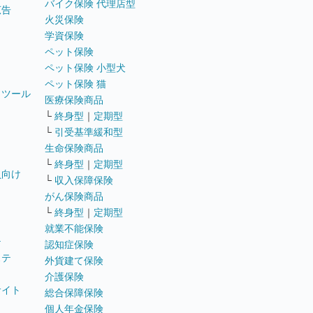
バイク保険 代理店型
広告
火災保険
学資保険
ペット保険
ペット保険 小型犬
ペット保険 猫
トツール
医療保険商品
└
終身型
｜
定期型
└
引受基準緩和型
生命保険商品
└
終身型
｜
定期型
員向け
└
収入保障保険
がん保険商品
└
終身型
｜
定期型
就業不能保険
テ
認知症保険
ステ
外貨建て保険
介護保険
サイト
総合保障保険
個人年金保険