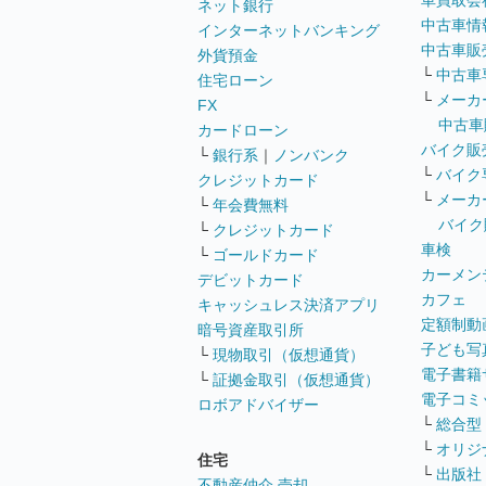
車買取会
ネット銀行
中古車情
インターネットバンキング
中古車販
外貨預金
└
中古車
住宅ローン
└
メーカ
FX
中古車
カードローン
バイク販
└
銀行系
｜
ノンバンク
└
バイク
クレジットカード
└
メーカ
└
年会費無料
バイク
└
クレジットカード
車検
└
ゴールドカード
カーメン
デビットカード
カフェ
キャッシュレス決済アプリ
定額制動
暗号資産取引所
子ども写
└
現物取引（仮想通貨）
電子書籍
└
証拠金取引（仮想通貨）
電子コミ
ロボアドバイザー
└
総合型
└
オリジ
住宅
└
出版社
不動産仲介 売却