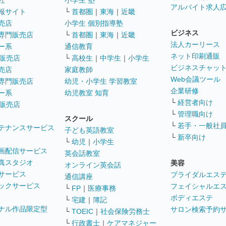
社
小学生 塾
アルバイト求人
報サイト
└
首都圏
｜
東海
｜
近畿
売店
小学生 個別指導塾
ビジネス
専門販売店
└
首都圏
｜
東海
｜
近畿
法人カーリース
ー系
通信教育
ネット印刷通販
販売店
└
高校生
｜
中学生
｜
小学生
ビジネスチャッ
売店
家庭教師
Web会議ツール
専門販売店
幼児・小学生 学習教室
企業研修
ー系
幼児教室 知育
└
経営者向け
販売店
└
管理職向け
スクール
└
若手・一般社
テナンスサービス
子ども英語教室
└
新卒向け
└
幼児
｜
小学生
画配信サービス
英会話教室
真スタジオ
美容
オンライン英会話
サービス
ブライダルエス
通信講座
ックサービス
フェイシャルエ
└
FP
｜
医療事務
ボディエステ
└
宅建
｜
簿記
ナル作品限定型
サロン検索予約
└
TOEIC
｜
社会保険労務士
└
行政書士
｜
ケアマネジャー