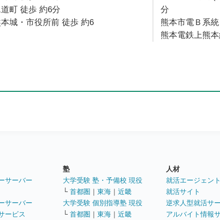
道町 徒歩 約6分
分
本城・市役所前 徒歩 約6
熊本市電Ｂ系統 
熊本電鉄上熊本線
塾
人材
ーサーバー
大学受験 塾・予備校 現役
就活エージェン
└
首都圏
｜
東海
｜
近畿
就活サイト
ーサーバー
大学受験 個別指導塾 現役
逆求人型就活サ
サービス
└
首都圏
｜
東海
｜
近畿
アルバイト情報