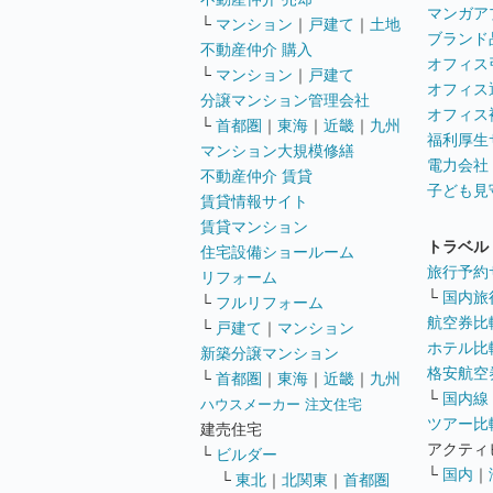
マンガア
└
マンション
｜
戸建て
｜
土地
ブランド
不動産仲介 購入
オフィス
└
マンション
｜
戸建て
オフィス
分譲マンション管理会社
オフィス
└
首都圏
｜
東海
｜
近畿
｜
九州
福利厚生
マンション大規模修繕
電力会社
不動産仲介 賃貸
子ども見
賃貸情報サイト
賃貸マンション
トラベル
住宅設備ショールーム
旅行予約
リフォーム
└
国内旅
└
フルリフォーム
航空券比
└
戸建て
｜
マンション
ホテル比
新築分譲マンション
格安航空券
└
首都圏
｜
東海
｜
近畿
｜
九州
└
国内線
ハウスメーカー 注文住宅
ツアー比
建売住宅
アクティ
└
ビルダー
└
国内
｜
└
東北
｜
北関東
｜
首都圏