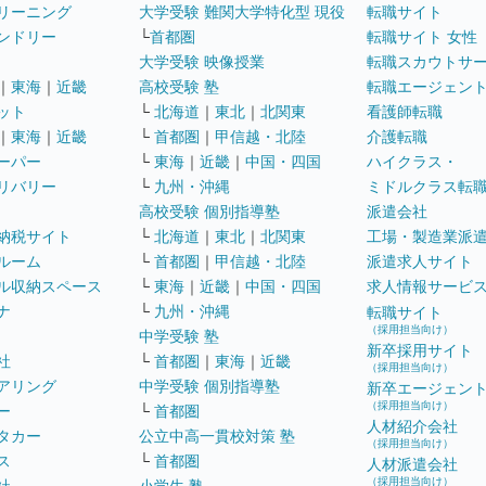
リーニング
大学受験 難関大学特化型 現役
転職サイト
ンドリー
└
首都圏
転職サイト 女性
大学受験 映像授業
転職スカウトサ
｜
東海
｜
近畿
高校受験 塾
転職エージェン
ット
└
北海道
｜
東北
｜
北関東
看護師転職
｜
東海
｜
近畿
└
首都圏
｜
甲信越・北陸
介護転職
ーパー
└
東海
｜
近畿
｜
中国・四国
ハイクラス・
リバリー
└
九州・沖縄
ミドルクラス転
高校受験 個別指導塾
派遣会社
納税サイト
└
北海道
｜
東北
｜
北関東
工場・製造業派
ルーム
└
首都圏
｜
甲信越・北陸
派遣求人サイト
ル収納スペース
└
東海
｜
近畿
｜
中国・四国
求人情報サービ
ナ
└
九州・沖縄
転職サイト
（採用担当向け）
中学受験 塾
新卒採用サイト
社
└
首都圏
｜
東海
｜
近畿
（採用担当向け）
アリング
中学受験 個別指導塾
新卒エージェン
（採用担当向け）
ー
└
首都圏
人材紹介会社
タカー
公立中高一貫校対策 塾
（採用担当向け）
ス
└
首都圏
人材派遣会社
（採用担当向け）