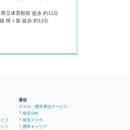
県立体育館前 徒歩 約11分
 韓々坂 徒歩 約11分
通信
ト
スマホ・携帯通信サービス
└
格安SIM
ービス
└
格安スマホ
サイト
└
携帯キャリア