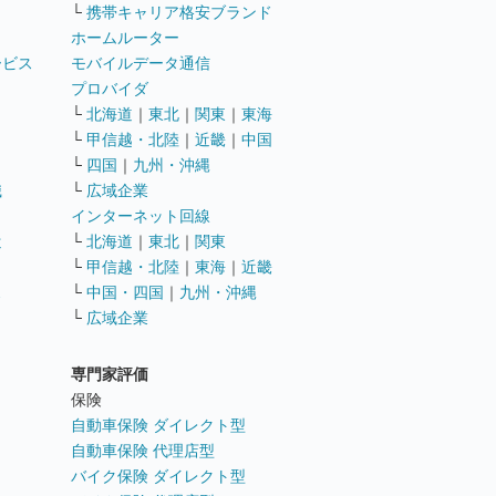
└
携帯キャリア格安ブランド
ホームルーター
ービス
モバイルデータ通信
ト
プロバイダ
└
北海道
｜
東北
｜
関東
｜
東海
└
甲信越・北陸
｜
近畿
｜
中国
└
四国
｜
九州・沖縄
職
└
広域企業
インターネット回線
遣
└
北海道
｜
東北
｜
関東
└
甲信越・北陸
｜
東海
｜
近畿
ス
└
中国・四国
｜
九州・沖縄
└
広域企業
専門家評価
ト
保険
自動車保険 ダイレクト型
自動車保険 代理店型
バイク保険 ダイレクト型