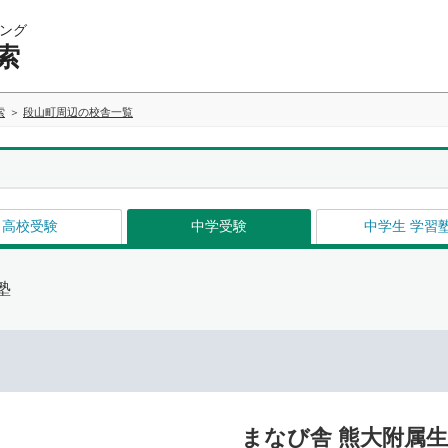
ング
索
索
段山町周辺の校舎一覧
高校受験
中学受験
中学生 学習
塾
まなび舎 熊大附属