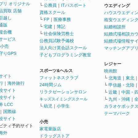
プリ オリジナル
└
公務員
｜
ITパスポート
ウエディング
品買取 店舗
資格スクール
ハウスウエディ
引越し
└
FP
｜
医療事務
格安ウエディン
通販
└
宅建
｜
簿記
結婚相談所
複合機
└
社会保険労務士
結婚式場相談カ
サービス
公務員試験予備校
結婚式場情報サ
 小売
法人向け英会話スクール
マッチングアプ
守りGPS
子どもプログラミング教室
レジャー
スポーツ&ヘルス
映画館
サイト
フィットネスクラブ
└
北海道
｜
東北
行
｜
海外旅行
24時間ジム
└
甲信越・北陸
較サイト
リラクゼーションサロン
└
近畿
｜
中国・
較サイト
キッズスイミングスクール
└
九州・沖縄
｜
 LCC
└
幼児
｜
小学生
カラオケボック
｜
国際線
テーマパーク
較サイト
小売
ビティ予約サイト
家電量販店
海外
ドラッグストア