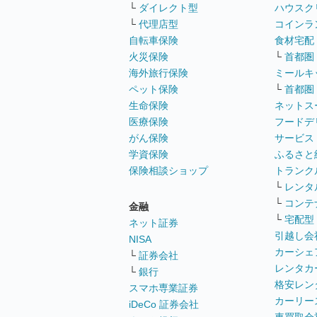
└
ダイレクト型
ハウスク
└
代理店型
コインラ
自転車保険
食材宅配
火災保険
└
首都圏
海外旅行保険
ミールキ
ペット保険
└
首都圏
生命保険
ネットス
医療保険
フードデ
がん保険
サービス
学資保険
ふるさと
保険相談ショップ
トランク
└
レンタ
└
コンテ
金融
└
宅配型
ネット証券
引越し会
NISA
カーシェ
└
証券会社
レンタカ
└
銀行
格安レン
スマホ専業証券
カーリー
iDeCo 証券会社