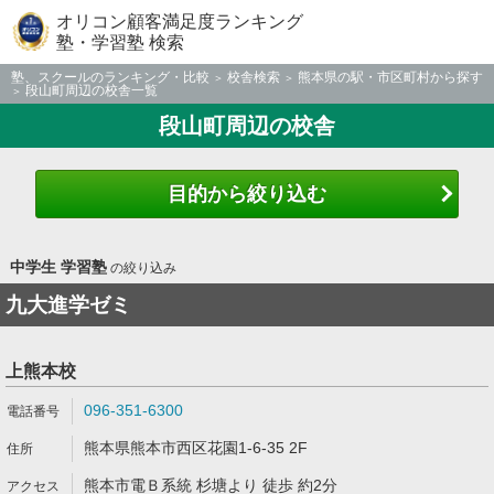
オリコン顧客満足度ランキング
塾・学習塾 検索
塾、スクールのランキング・比較
校舎検索
熊本県の駅・市区町村から探す
段山町周辺の校舎一覧
段山町周辺の校舎
目的から絞り込む
中学生 学習塾
の絞り込み
九大進学ゼミ
上熊本校
096-351-6300
熊本県熊本市西区花園1-6-35 2F
熊本市電Ｂ系統 杉塘より 徒歩 約2分