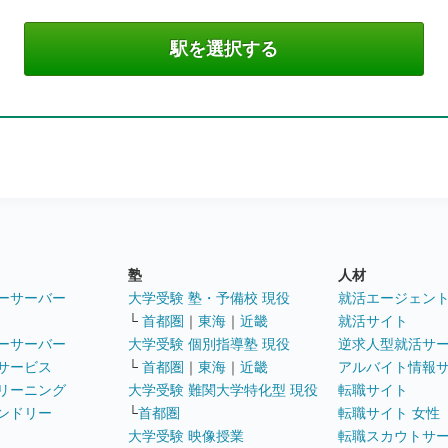
塾
人材
ーサーバー
大学受験 塾・予備校 現役
就活エージェン
└
首都圏
｜
東海
｜
近畿
就活サイト
ーサーバー
大学受験 個別指導塾 現役
逆求人型就活サ
サービス
└
首都圏
｜
東海
｜
近畿
アルバイト情報
リーニング
大学受験 難関大学特化型 現役
転職サイト
ンドリー
└
首都圏
転職サイト 女性
大学受験 映像授業
転職スカウトサ