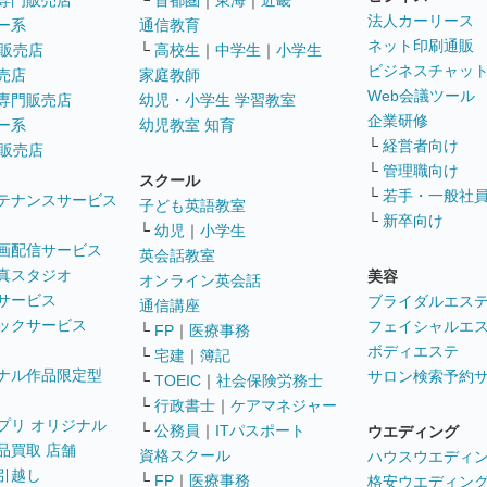
専門販売店
└
首都圏
｜
東海
｜
近畿
法人カーリース
ー系
通信教育
ネット印刷通販
販売店
└
高校生
｜
中学生
｜
小学生
ビジネスチャッ
売店
家庭教師
Web会議ツール
専門販売店
幼児・小学生 学習教室
企業研修
ー系
幼児教室 知育
└
経営者向け
販売店
└
管理職向け
スクール
└
若手・一般社
テナンスサービス
子ども英語教室
└
新卒向け
└
幼児
｜
小学生
画配信サービス
英会話教室
真スタジオ
美容
オンライン英会話
サービス
ブライダルエス
通信講座
ックサービス
フェイシャルエ
└
FP
｜
医療事務
ボディエステ
└
宅建
｜
簿記
ナル作品限定型
サロン検索予約
└
TOEIC
｜
社会保険労務士
└
行政書士
｜
ケアマネジャー
プリ オリジナル
└
公務員
｜
ITパスポート
ウエディング
品買取 店舗
資格スクール
ハウスウエディ
引越し
└
FP
｜
医療事務
格安ウエディン