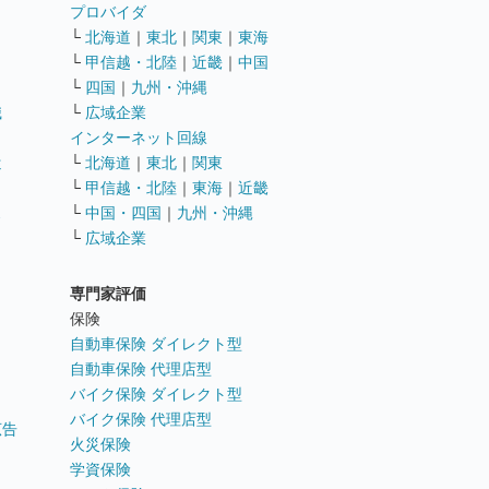
ト
プロバイダ
└
北海道
｜
東北
｜
関東
｜
東海
└
甲信越・北陸
｜
近畿
｜
中国
└
四国
｜
九州・沖縄
職
└
広域企業
インターネット回線
遣
└
北海道
｜
東北
｜
関東
└
甲信越・北陸
｜
東海
｜
近畿
ス
└
中国・四国
｜
九州・沖縄
└
広域企業
専門家評価
ト
保険
自動車保険 ダイレクト型
自動車保険 代理店型
バイク保険 ダイレクト型
バイク保険 代理店型
広告
火災保険
学資保険