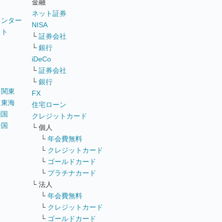
金融
ネット証券
ウンター
NISA
イト
└
証券会社
リ
└
銀行
iDeCo
└
証券会社
└
銀行
｜
関東
FX
｜
東海
住宅ローン
四国
クレジットカード
全国
└ 個人
ス
└
年会費無料
└
クレジットカード
└
ゴールドカード
└
プラチナカード
└ 法人
└
年会費無料
└
クレジットカード
└
ゴールドカード