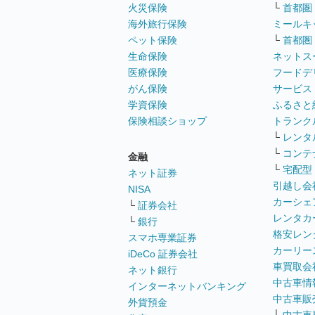
火災保険
└
首都圏
海外旅行保険
ミールキ
ペット保険
└
首都圏
生命保険
ネットス
医療保険
フードデ
がん保険
サービス
学資保険
ふるさと
保険相談ショップ
トランク
└
レンタ
└
コンテ
金融
└
宅配型
ネット証券
引越し会
NISA
カーシェ
└
証券会社
レンタカ
└
銀行
格安レン
スマホ専業証券
カーリー
iDeCo 証券会社
車買取会
ネット銀行
中古車情
インターネットバンキング
中古車販
外貨預金