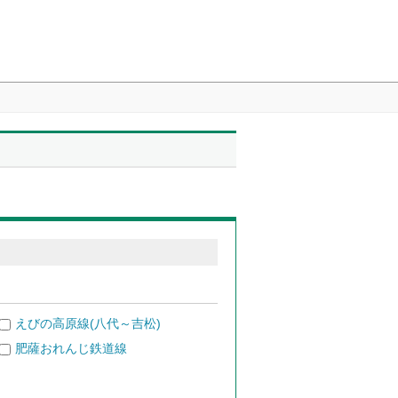
えびの高原線(八代～吉松)
肥薩おれんじ鉄道線