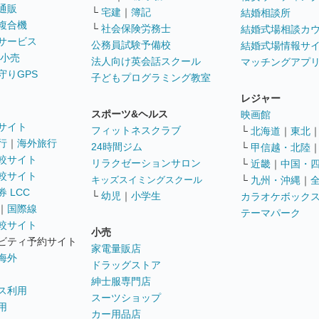
通販
└
宅建
｜
簿記
結婚相談所
複合機
└
社会保険労務士
結婚式場相談カ
サービス
公務員試験予備校
結婚式場情報サ
 小売
法人向け英会話スクール
マッチングアプ
守りGPS
子どもプログラミング教室
レジャー
スポーツ&ヘルス
映画館
サイト
フィットネスクラブ
└
北海道
｜
東北
行
｜
海外旅行
24時間ジム
└
甲信越・北陸
較サイト
リラクゼーションサロン
└
近畿
｜
中国・
較サイト
キッズスイミングスクール
└
九州・沖縄
｜
 LCC
└
幼児
｜
小学生
カラオケボック
｜
国際線
テーマパーク
較サイト
小売
ビティ予約サイト
家電量販店
海外
ドラッグストア
紳士服専門店
ス利用
スーツショップ
用
カー用品店