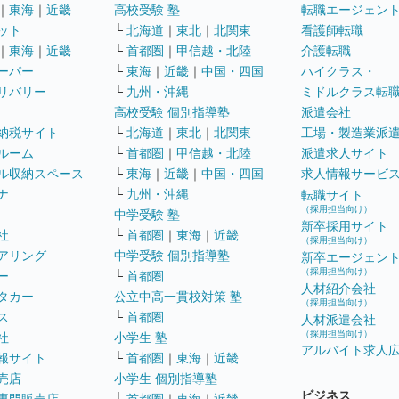
｜
東海
｜
近畿
高校受験 塾
転職エージェン
ット
└
北海道
｜
東北
｜
北関東
看護師転職
｜
東海
｜
近畿
└
首都圏
｜
甲信越・北陸
介護転職
ーパー
└
東海
｜
近畿
｜
中国・四国
ハイクラス・
リバリー
└
九州・沖縄
ミドルクラス転
高校受験 個別指導塾
派遣会社
納税サイト
└
北海道
｜
東北
｜
北関東
工場・製造業派
ルーム
└
首都圏
｜
甲信越・北陸
派遣求人サイト
ル収納スペース
└
東海
｜
近畿
｜
中国・四国
求人情報サービ
ナ
└
九州・沖縄
転職サイト
（採用担当向け）
中学受験 塾
新卒採用サイト
社
└
首都圏
｜
東海
｜
近畿
（採用担当向け）
アリング
中学受験 個別指導塾
新卒エージェン
（採用担当向け）
ー
└
首都圏
人材紹介会社
タカー
公立中高一貫校対策 塾
（採用担当向け）
ス
└
首都圏
人材派遣会社
（採用担当向け）
社
小学生 塾
アルバイト求人
報サイト
└
首都圏
｜
東海
｜
近畿
売店
小学生 個別指導塾
ビジネス