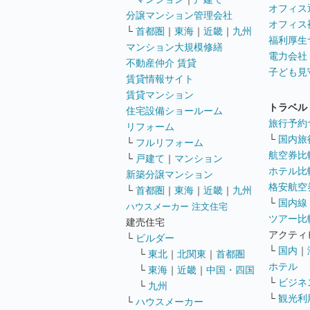
オフィス
分譲マンション管理会社
オフィス
└
首都圏
｜
東海
｜
近畿
｜
九州
福利厚生
マンション大規模修繕
電力会社
不動産仲介 賃貸
子ども見
賃貸情報サイト
賃貸マンション
トラベル
住宅設備ショールーム
旅行予約
リフォーム
└
国内旅
└
フルリフォーム
航空券比
└
戸建て
｜
マンション
ホテル比
新築分譲マンション
格安航空券
└
首都圏
｜
東海
｜
近畿
｜
九州
└
国内線
ハウスメーカー 注文住宅
ツアー比
建売住宅
アクティ
└
ビルダー
└
国内
｜
└
東北
｜
北関東
｜
首都圏
ホテル
└
東海
｜
近畿
｜
中国・四国
└
ビジネ
└
九州
└
観光利
└
ハウスメーカー