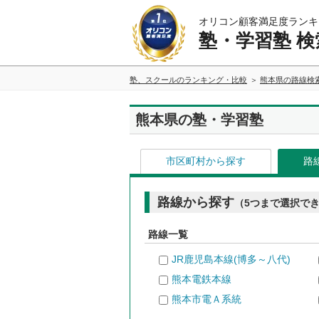
オリコン顧客満足度ランキ
塾・学習塾 検
塾、スクールのランキング・比較
熊本県の路線検
熊本県の塾・学習塾
市区町村から探す
路
路線から探す
（5つまで選択で
路線一覧
JR鹿児島本線(博多～八代)
熊本電鉄本線
熊本市電Ａ系統