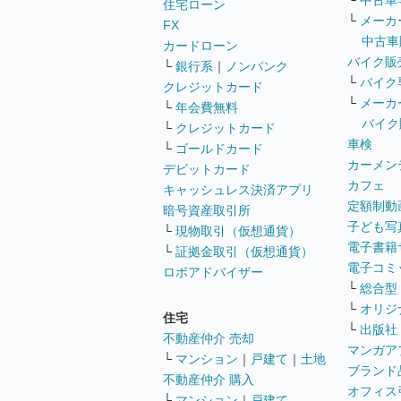
└
中古車
住宅ローン
└
メーカ
FX
中古車
カードローン
バイク販
└
銀行系
｜
ノンバンク
└
バイク
クレジットカード
└
メーカ
└
年会費無料
バイク
└
クレジットカード
車検
└
ゴールドカード
カーメン
デビットカード
カフェ
キャッシュレス決済アプリ
定額制動
暗号資産取引所
子ども写
└
現物取引（仮想通貨）
電子書籍
└
証拠金取引（仮想通貨）
電子コミ
ロボアドバイザー
└
総合型
└
オリジ
住宅
└
出版社
不動産仲介 売却
マンガア
└
マンション
｜
戸建て
｜
土地
ブランド
不動産仲介 購入
オフィス
└
マンション
｜
戸建て