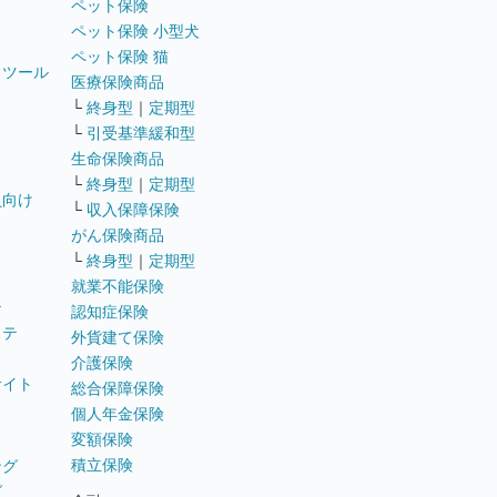
ペット保険
ペット保険 小型犬
ペット保険 猫
トツール
医療保険商品
└
終身型
｜
定期型
└
引受基準緩和型
生命保険商品
└
終身型
｜
定期型
員向け
└
収入保障保険
がん保険商品
└
終身型
｜
定期型
就業不能保険
テ
認知症保険
ステ
外貨建て保険
介護保険
サイト
総合保障保険
個人年金保険
変額保険
積立保険
ング
グ