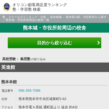
オリコン顧客満足度ランキング
塾・学習塾 検索
塾、スクールのランキング・比較
校舎検索
熊本県の駅・市区町村から探す
熊本城・市役所前周辺の校舎一覧
熊本城・市役所前周辺の校舎
目的から絞り込む
高校受験： 集団塾
の絞り込み
英進館
熊本本館
096-359-7088
熊本県熊本市中央区城東町5-62
熊本市電Ａ系統 通町筋より 徒歩 約4分