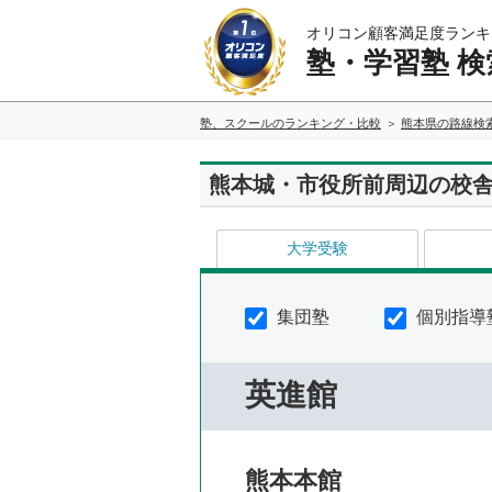
オリコン顧客満足度ランキ
塾・学習塾 検
塾、スクールのランキング・比較
熊本県の路線検
熊本城・市役所前周辺の校
大学受験
集団塾
個別指導
英進館
熊本本館