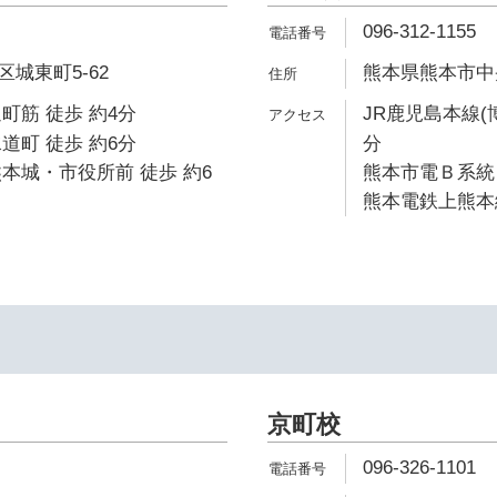
096-312-1155
城東町5-62
熊本県熊本市中央
町筋 徒歩 約4分
JR鹿児島本線(
道町 徒歩 約6分
分
本城・市役所前 徒歩 約6
熊本市電Ｂ系統 
熊本電鉄上熊本線
京町校
096-326-1101