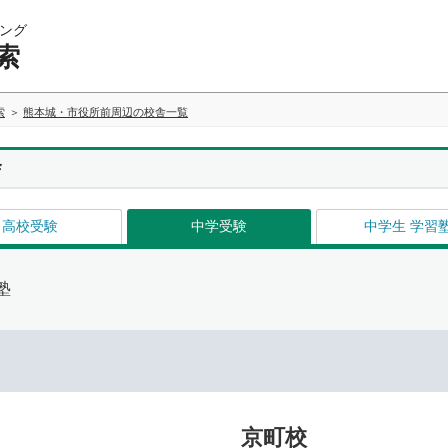
ング
索
索
熊本城・市役所前周辺の校舎一覧
舎
高校受験
中学受験
中学生 学習
塾
京町校