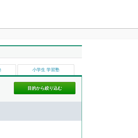
塾
小学生 学習塾