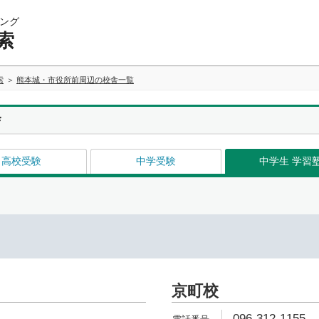
ング
索
索
熊本城・市役所前周辺の校舎一覧
舎
高校受験
中学受験
中学生 学習
京町校
096-312-1155