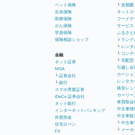
ペット保険
└
首都圏
生命保険
ネットス
医療保険
フードデ
がん保険
サービス
学資保険
ふるさと
保険相談ショップ
トランク
└
レンタ
└
コンテ
金融
└
宅配型
ネット証券
引越し会
NISA
カーシェ
└
証券会社
レンタカ
└
銀行
格安レン
スマホ専業証券
カーリー
iDeCo 証券会社
車買取会
ネット銀行
中古車情
インターネットバンキング
中古車販
外貨預金
└
中古車
住宅ローン
└
メーカ
FX