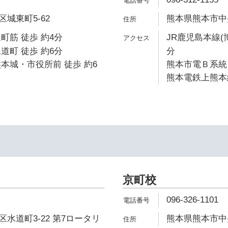
城東町5-62
熊本県熊本市中央
町筋 徒歩 約4分
JR鹿児島本線(
道町 徒歩 約6分
分
本城・市役所前 徒歩 約6
熊本市電Ｂ系統 
熊本電鉄上熊本線
京町校
096-326-1101
水道町3-22 第7ロータリ
熊本県熊本市中央