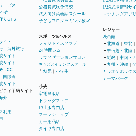
結婚式場相談カ
サービス
公務員試験予備校
結婚式場情報サ
 小売
法人向け英会話スクール
マッチングアプ
守りGPS
子どもプログラミング教室
レジャー
スポーツ&ヘルス
映画館
サイト
フィットネスクラブ
└
北海道
｜
東北
行
｜
海外旅行
24時間ジム
└
甲信越・北陸
較サイト
リラクゼーションサロン
└
近畿
｜
中国・
較サイト
キッズスイミングスクール
└
九州・沖縄
｜
 LCC
└
幼児
｜
小学生
カラオケボック
｜
国際線
テーマパーク
較サイト
小売
ビティ予約サイト
家電量販店
海外
ドラッグストア
紳士服専門店
ス利用
スーツショップ
用
カー用品店
タイヤ専門店