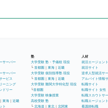
塾
人材
ーサーバー
大学受験 塾・予備校 現役
就活エージェン
└
首都圏
｜
東海
｜
近畿
就活サイト
ーサーバー
大学受験 個別指導塾 現役
逆求人型就活サ
サービス
└
首都圏
｜
東海
｜
近畿
アルバイト情報
リーニング
大学受験 難関大学特化型 現役
転職サイト
ンドリー
└
首都圏
転職サイト 女性
大学受験 映像授業
転職スカウトサ
｜
東海
｜
近畿
高校受験 塾
転職エージェン
ット
└
北海道
｜
東北
｜
北関東
看護師転職