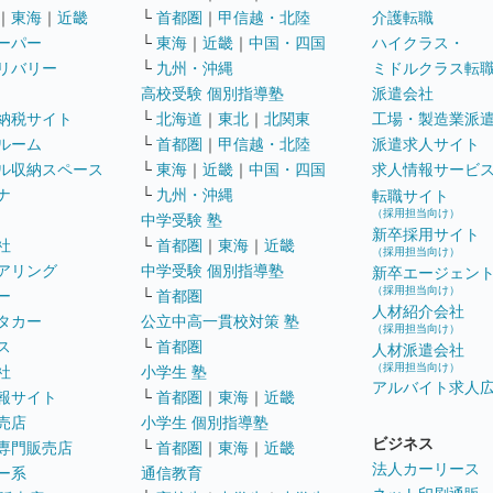
｜
東海
｜
近畿
└
首都圏
｜
甲信越・北陸
介護転職
ーパー
└
東海
｜
近畿
｜
中国・四国
ハイクラス・
リバリー
└
九州・沖縄
ミドルクラス転
高校受験 個別指導塾
派遣会社
納税サイト
└
北海道
｜
東北
｜
北関東
工場・製造業派
ルーム
└
首都圏
｜
甲信越・北陸
派遣求人サイト
ル収納スペース
└
東海
｜
近畿
｜
中国・四国
求人情報サービ
ナ
└
九州・沖縄
転職サイト
（採用担当向け）
中学受験 塾
新卒採用サイト
社
└
首都圏
｜
東海
｜
近畿
（採用担当向け）
アリング
中学受験 個別指導塾
新卒エージェン
（採用担当向け）
ー
└
首都圏
人材紹介会社
タカー
公立中高一貫校対策 塾
（採用担当向け）
ス
└
首都圏
人材派遣会社
（採用担当向け）
社
小学生 塾
アルバイト求人
報サイト
└
首都圏
｜
東海
｜
近畿
売店
小学生 個別指導塾
ビジネス
専門販売店
└
首都圏
｜
東海
｜
近畿
法人カーリース
ー系
通信教育