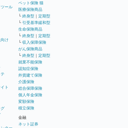
ペット保険 猫
トツール
医療保険商品
└
終身型
｜
定期型
└
引受基準緩和型
生命保険商品
└
終身型
｜
定期型
員向け
└
収入保障保険
がん保険商品
└
終身型
｜
定期型
就業不能保険
テ
認知症保険
ステ
外貨建て保険
介護保険
サイト
総合保障保険
個人年金保険
変額保険
積立保険
ング
グ
金融
ネット証券