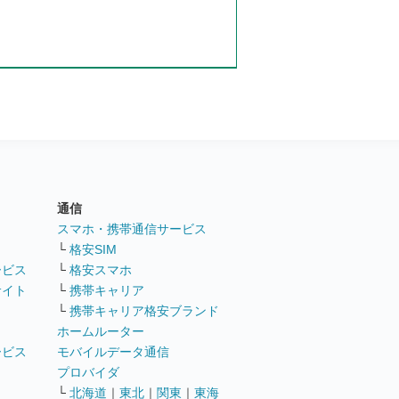
通信
ト
スマホ・携帯通信サービス
└
格安SIM
ービス
└
格安スマホ
サイト
└
携帯キャリア
└
携帯キャリア格安ブランド
ホームルーター
ービス
モバイルデータ通信
ト
プロバイダ
└
北海道
｜
東北
｜
関東
｜
東海