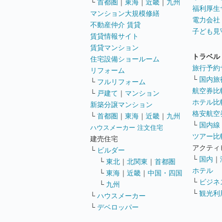
└
首都圏
｜
東海
｜
近畿
｜
九州
福利厚生
マンション大規模修繕
電力会社
不動産仲介 賃貸
子ども見
賃貸情報サイト
賃貸マンション
トラベル
住宅設備ショールーム
旅行予約
リフォーム
└
国内旅
└
フルリフォーム
航空券比
└
戸建て
｜
マンション
ホテル比
新築分譲マンション
格安航空券
└
首都圏
｜
東海
｜
近畿
｜
九州
└
国内線
ハウスメーカー 注文住宅
ツアー比
建売住宅
アクティ
└
ビルダー
└
国内
｜
└
東北
｜
北関東
｜
首都圏
ホテル
└
東海
｜
近畿
｜
中国・四国
└
ビジネ
└
九州
└
観光利
└
ハウスメーカー
└
デベロッパー