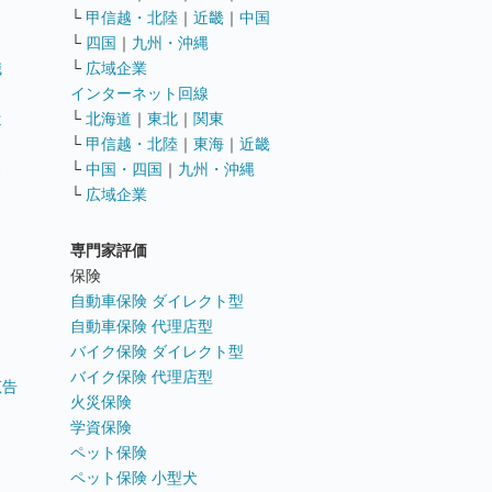
└
甲信越・北陸
｜
近畿
｜
中国
└
四国
｜
九州・沖縄
職
└
広域企業
インターネット回線
遣
└
北海道
｜
東北
｜
関東
└
甲信越・北陸
｜
東海
｜
近畿
ス
└
中国・四国
｜
九州・沖縄
└
広域企業
専門家評価
ト
保険
自動車保険 ダイレクト型
自動車保険 代理店型
バイク保険 ダイレクト型
バイク保険 代理店型
広告
火災保険
学資保険
ペット保険
ペット保険 小型犬