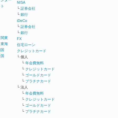
ウンター
NISA
イト
└
証券会社
リ
└
銀行
iDeCo
└
証券会社
└
銀行
｜
関東
FX
｜
東海
住宅ローン
四国
クレジットカード
全国
└ 個人
ス
└
年会費無料
└
クレジットカード
└
ゴールドカード
└
プラチナカード
└ 法人
└
年会費無料
└
クレジットカード
└
ゴールドカード
└
プラチナカード