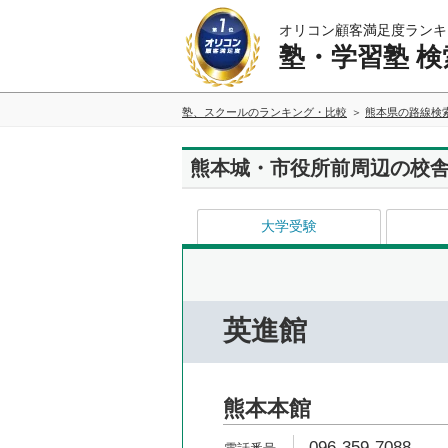
オリコン顧客満足度ランキ
塾・学習塾 検
塾、スクールのランキング・比較
熊本県の路線検
熊本城・市役所前周辺の校
大学受験
英進館
熊本本館
096-359-7088