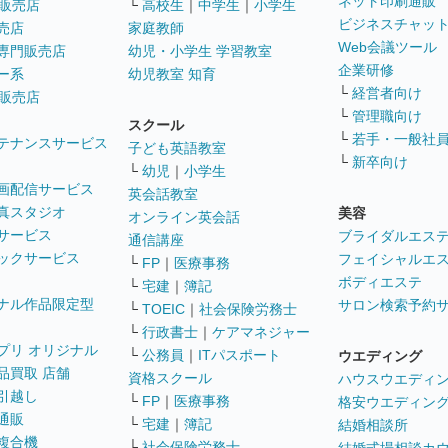
ネット印刷通販
販売店
└
高校生
｜
中学生
｜
小学生
ビジネスチャッ
売店
家庭教師
Web会議ツール
専門販売店
幼児・小学生 学習教室
企業研修
ー系
幼児教室 知育
└
経営者向け
販売店
└
管理職向け
スクール
└
若手・一般社
テナンスサービス
子ども英語教室
└
新卒向け
└
幼児
｜
小学生
画配信サービス
英会話教室
真スタジオ
美容
オンライン英会話
サービス
ブライダルエス
通信講座
ックサービス
フェイシャルエ
└
FP
｜
医療事務
ボディエステ
└
宅建
｜
簿記
ナル作品限定型
サロン検索予約
└
TOEIC
｜
社会保険労務士
└
行政書士
｜
ケアマネジャー
プリ オリジナル
└
公務員
｜
ITパスポート
ウエディング
品買取 店舗
資格スクール
ハウスウエディ
引越し
└
FP
｜
医療事務
格安ウエディン
通販
└
宅建
｜
簿記
結婚相談所
複合機
└
社会保険労務士