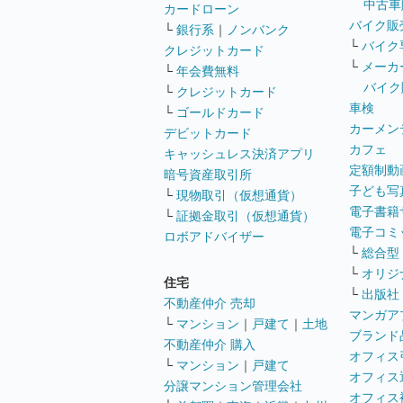
中古車
カードローン
バイク販
└
銀行系
｜
ノンバンク
└
バイク
クレジットカード
└
メーカ
└
年会費無料
バイク
└
クレジットカード
車検
└
ゴールドカード
カーメン
デビットカード
カフェ
キャッシュレス決済アプリ
定額制動
暗号資産取引所
子ども写
└
現物取引（仮想通貨）
電子書籍
└
証拠金取引（仮想通貨）
電子コミ
ロボアドバイザー
└
総合型
└
オリジ
住宅
└
出版社
不動産仲介 売却
マンガア
└
マンション
｜
戸建て
｜
土地
ブランド
不動産仲介 購入
オフィス
└
マンション
｜
戸建て
オフィス
分譲マンション管理会社
オフィス