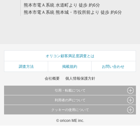
熊本市電Ａ系統 水道町より 徒歩 約6分
熊本市電Ａ系統 熊本城・市役所前より 徒歩 約6分
オリコン顧客満足度調査とは
調査方法
掲載規約
お問い合わせ
会社概要
個人情報保護方針
引用・転載について
利用者の声について
当サイトで公開されている情報（文字、写真、イラスト、画像データ等）及びこれらの配
置・編集および構造などについての著作権は株式会社oricon MEに帰属しております。
クッキーの使用について
当サイトに掲載している内容はすべてサービスの利用者が提出された見解・感想です。
これらの情報を権利者の許可なく無断転載・複製などの二次利用を行うことは固く禁じて
弊社が内容について正確性を含め一切保証するものではありません。
おります。
© oricon ME inc.
このサイトでは Cookie を使用して、ユーザーに合わせたコンテンツや広告の表示、ソー
弊社の見解・ 意見ではないことをご理解いただいた上でご覧ください。
シャル メディア機能の提供、広告の表示回数やクリック数の測定を行っています。
また、ユーザーによるサイトの利用状況についても情報を収集し、ソーシャル メディア
や広告配信、データ解析の各パートナーに提供しています。