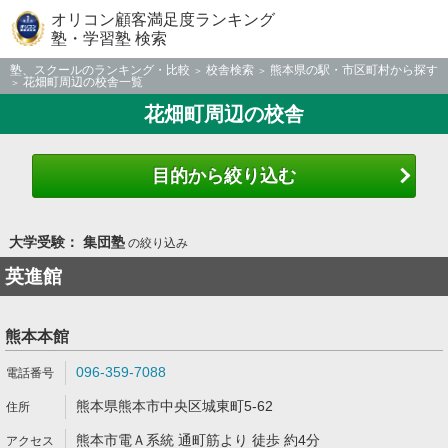
オリコン顧客満足度ランキング
塾・学習塾 検索
塾、スクールのランキング・比較
校舎検索
熊本県の駅・市区町村から探す
花畑町周辺の校舎一覧
花畑町周辺の校舎
目的から絞り込む
大学受験： 集団塾
の絞り込み
英進館
熊本本館
096-359-7088
熊本県熊本市中央区城東町5-62
熊本市電Ａ系統 通町筋より 徒歩 約4分