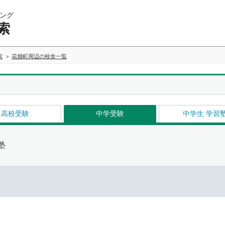
ング
索
索
花畑町周辺の校舎一覧
高校受験
中学受験
中学生 学習
塾