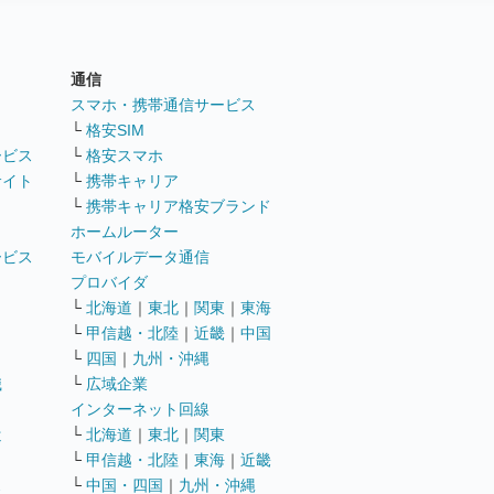
通信
ト
スマホ・携帯通信サービス
└
格安SIM
ービス
└
格安スマホ
サイト
└
携帯キャリア
└
携帯キャリア格安ブランド
ホームルーター
ービス
モバイルデータ通信
ト
プロバイダ
└
北海道
｜
東北
｜
関東
｜
東海
└
甲信越・北陸
｜
近畿
｜
中国
└
四国
｜
九州・沖縄
職
└
広域企業
インターネット回線
遣
└
北海道
｜
東北
｜
関東
└
甲信越・北陸
｜
東海
｜
近畿
ス
└
中国・四国
｜
九州・沖縄