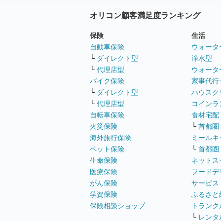
オリコン顧客満足度ランキング
保険
生活
自動車保険
ウォータ
└
ダイレクト型
浄水型
└
代理店型
ウォータ
バイク保険
家事代行
└
ダイレクト型
ハウスク
└
代理店型
コインラ
自転車保険
食材宅配
火災保険
└
首都圏
海外旅行保険
ミールキ
ペット保険
└
首都圏
生命保険
ネットス
医療保険
フードデ
がん保険
サービス
学資保険
ふるさと
保険相談ショップ
トランク
└
レンタ