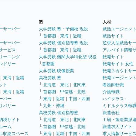
塾
人材
ーサーバー
大学受験 塾・予備校 現役
就活エージェン
└
首都圏
｜
東海
｜
近畿
就活サイト
ーサーバー
大学受験 個別指導塾 現役
逆求人型就活サ
サービス
└
首都圏
｜
東海
｜
近畿
アルバイト情報
リーニング
大学受験 難関大学特化型 現役
転職サイト
ンドリー
└
首都圏
転職サイト 女性
大学受験 映像授業
転職スカウトサ
｜
東海
｜
近畿
高校受験 塾
転職エージェン
ット
└
北海道
｜
東北
｜
北関東
看護師転職
｜
東海
｜
近畿
└
首都圏
｜
甲信越・北陸
介護転職
ーパー
└
東海
｜
近畿
｜
中国・四国
ハイクラス・
リバリー
└
九州・沖縄
ミドルクラス転
高校受験 個別指導塾
派遣会社
納税サイト
└
北海道
｜
東北
｜
北関東
工場・製造業派
ルーム
└
首都圏
｜
甲信越・北陸
派遣求人サイト
ル収納スペース
└
東海
｜
近畿
｜
中国・四国
求人情報サービ