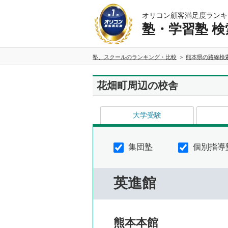
オリコン顧客満足度ランキ
塾・学習塾 検
塾、スクールのランキング・比較
熊本県の路線検
花畑町周辺の校舎
大学受験
集団塾
個別指導
英進館
熊本本館