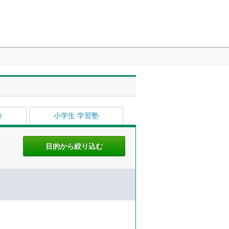
塾
小学生 学習塾