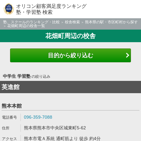
オリコン顧客満足度ランキング
塾・学習塾 検索
塾、スクールのランキング・比較
校舎検索
熊本県の駅・市区町村から探す
花畑町周辺の校舎一覧
花畑町周辺の校舎
目的から絞り込む
中学生 学習塾
の絞り込み
英進館
熊本本館
096-359-7088
熊本県熊本市中央区城東町5-62
熊本市電Ａ系統 通町筋より 徒歩 約4分