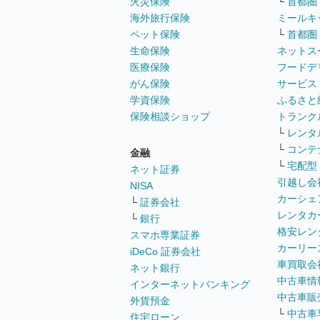
火災保険
└
首都圏
海外旅行保険
ミールキ
ペット保険
└
首都圏
生命保険
ネットス
医療保険
フードデ
がん保険
サービス
学資保険
ふるさと
保険相談ショップ
トランク
└
レンタ
└
コンテ
金融
└
宅配型
ネット証券
引越し会
NISA
カーシェ
└
証券会社
レンタカ
└
銀行
格安レン
スマホ専業証券
カーリー
iDeCo 証券会社
車買取会
ネット銀行
中古車情
インターネットバンキング
中古車販
外貨預金
└
中古車
住宅ローン