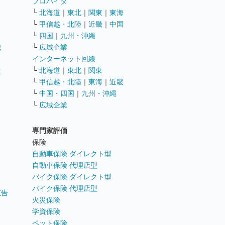
ト
プロバイダ
└
北海道
｜
東北
｜
関東
｜
東海
└
甲信越・北陸
｜
近畿
｜
中国
└
四国
｜
九州・沖縄
職
└
広域企業
インターネット回線
遣
└
北海道
｜
東北
｜
関東
└
甲信越・北陸
｜
東海
｜
近畿
ス
└
中国・四国
｜
九州・沖縄
└
広域企業
専門家評価
ト
保険
自動車保険 ダイレクト型
自動車保険 代理店型
バイク保険 ダイレクト型
バイク保険 代理店型
広告
火災保険
学資保険
ペット保険