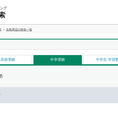
ング
索
索
出島周辺の校舎一覧
高校受験
中学受験
中学生 学習
塾
ー