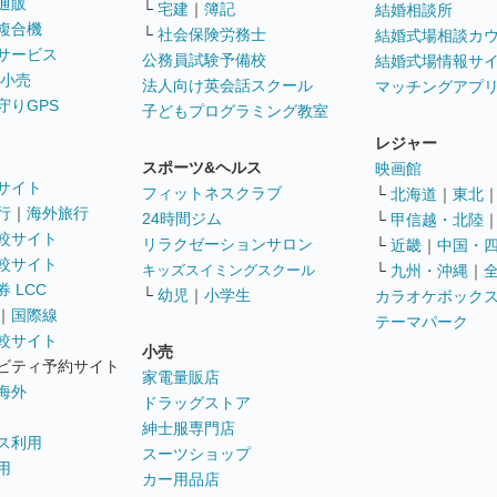
通販
└
宅建
｜
簿記
結婚相談所
複合機
└
社会保険労務士
結婚式場相談カ
サービス
公務員試験予備校
結婚式場情報サ
 小売
法人向け英会話スクール
マッチングアプ
守りGPS
子どもプログラミング教室
レジャー
スポーツ&ヘルス
映画館
サイト
フィットネスクラブ
└
北海道
｜
東北
行
｜
海外旅行
24時間ジム
└
甲信越・北陸
較サイト
リラクゼーションサロン
└
近畿
｜
中国・
較サイト
キッズスイミングスクール
└
九州・沖縄
｜
 LCC
└
幼児
｜
小学生
カラオケボック
｜
国際線
テーマパーク
較サイト
小売
ビティ予約サイト
家電量販店
海外
ドラッグストア
紳士服専門店
ス利用
スーツショップ
用
カー用品店