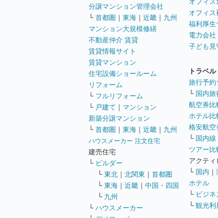
オフィス
分譲マンション管理会社
オフィス
└
首都圏
｜
東海
｜
近畿
｜
九州
福利厚生
マンション大規模修繕
電力会社
不動産仲介 賃貸
子ども見
賃貸情報サイト
賃貸マンション
トラベル
住宅設備ショールーム
旅行予約
リフォーム
└
国内旅
└
フルリフォーム
航空券比
└
戸建て
｜
マンション
ホテル比
新築分譲マンション
格安航空券
└
首都圏
｜
東海
｜
近畿
｜
九州
└
国内線
ハウスメーカー 注文住宅
ツアー比
建売住宅
アクティ
└
ビルダー
└
国内
｜
└
東北
｜
北関東
｜
首都圏
ホテル
└
東海
｜
近畿
｜
中国・四国
└
ビジネ
└
九州
└
観光利
└
ハウスメーカー