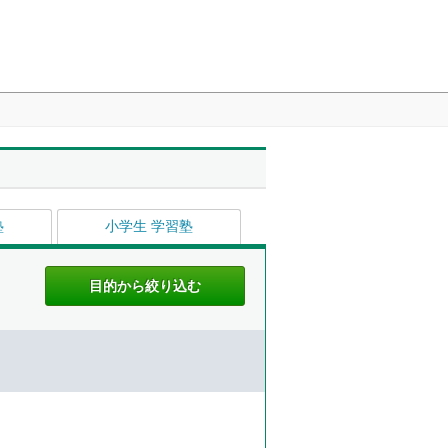
塾
小学生 学習塾