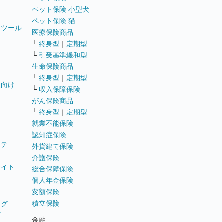
ペット保険 小型犬
ペット保険 猫
トツール
医療保険商品
└
終身型
｜
定期型
└
引受基準緩和型
生命保険商品
└
終身型
｜
定期型
員向け
└
収入保障保険
がん保険商品
└
終身型
｜
定期型
就業不能保険
テ
認知症保険
ステ
外貨建て保険
介護保険
サイト
総合保障保険
個人年金保険
変額保険
積立保険
ング
グ
金融