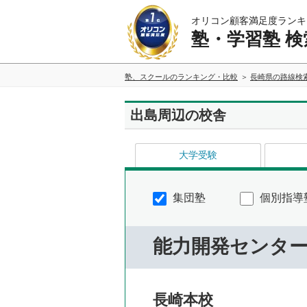
オリコン顧客満足度ランキ
塾・学習塾 検
塾、スクールのランキング・比較
長崎県の路線検
出島周辺の校舎
大学受験
集団塾
個別指導
能力開発センタ
長崎本校