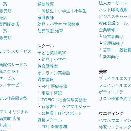
法人カーリース
ー系
通信教育
ネット印刷通販
販売店
└
高校生
｜
中学生
｜
小学生
ビジネスチャッ
売店
家庭教師
Web会議ツール
専門販売店
幼児・小学生 学習教室
企業研修
ー系
幼児教室 知育
└
経営者向け
販売店
└
管理職向け
スクール
└
若手・一般社
テナンスサービス
子ども英語教室
└
新卒向け
└
幼児
｜
小学生
画配信サービス
英会話教室
真スタジオ
美容
オンライン英会話
サービス
ブライダルエス
通信講座
ックサービス
フェイシャルエ
└
FP
｜
医療事務
ボディエステ
└
宅建
｜
簿記
ナル作品限定型
サロン検索予約
└
TOEIC
｜
社会保険労務士
└
行政書士
｜
ケアマネジャー
プリ オリジナル
└
公務員
｜
ITパスポート
ウエディング
品買取 店舗
資格スクール
ハウスウエディ
引越し
└
FP
｜
医療事務
格安ウエディン