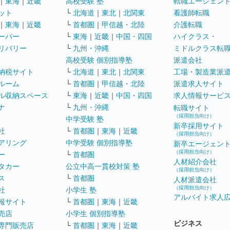
｜
東海
｜
近畿
高校受験 塾
転職エージェン
ット
└
北海道
｜
東北
｜
北関東
看護師転職
｜
東海
｜
近畿
└
首都圏
｜
甲信越・北陸
介護転職
ーパー
└
東海
｜
近畿
｜
中国・四国
ハイクラス・
リバリー
└
九州・沖縄
ミドルクラス転
高校受験 個別指導塾
派遣会社
納税サイト
└
北海道
｜
東北
｜
北関東
工場・製造業派
ルーム
└
首都圏
｜
甲信越・北陸
派遣求人サイト
ル収納スペース
└
東海
｜
近畿
｜
中国・四国
求人情報サービ
ナ
└
九州・沖縄
転職サイト
（採用担当向け）
中学受験 塾
新卒採用サイト
社
└
首都圏
｜
東海
｜
近畿
（採用担当向け）
アリング
中学受験 個別指導塾
新卒エージェン
（採用担当向け）
ー
└
首都圏
人材紹介会社
タカー
公立中高一貫校対策 塾
（採用担当向け）
ス
└
首都圏
人材派遣会社
（採用担当向け）
社
小学生 塾
アルバイト求人
報サイト
└
首都圏
｜
東海
｜
近畿
売店
小学生 個別指導塾
ビジネス
専門販売店
└
首都圏
｜
東海
｜
近畿