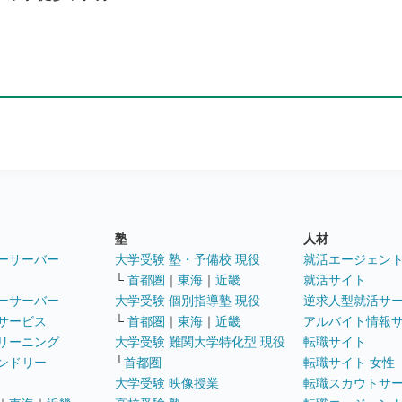
塾
人材
ーサーバー
大学受験 塾・予備校 現役
就活エージェン
└
首都圏
｜
東海
｜
近畿
就活サイト
ーサーバー
大学受験 個別指導塾 現役
逆求人型就活サ
サービス
└
首都圏
｜
東海
｜
近畿
アルバイト情報
リーニング
大学受験 難関大学特化型 現役
転職サイト
ンドリー
└
首都圏
転職サイト 女性
大学受験 映像授業
転職スカウトサ