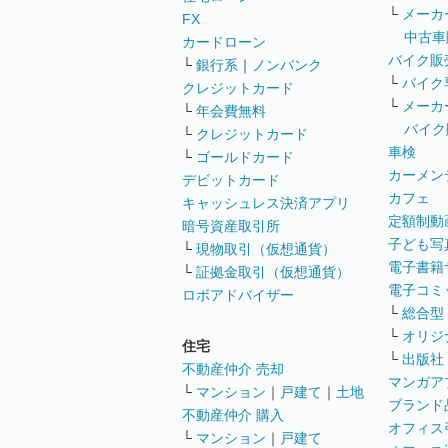
└
メーカ
FX
中古車
カードローン
バイク販
└
銀行系
｜
ノンバンク
└
バイク
クレジットカード
└
メーカ
└
年会費無料
バイク
└
クレジットカード
車検
└
ゴールドカード
カーメン
デビットカード
カフェ
キャッシュレス決済アプリ
定額制動
暗号資産取引所
子ども写
└
現物取引（仮想通貨）
電子書籍
└
証拠金取引（仮想通貨）
電子コミ
ロボアドバイザー
└
総合型
└
オリジ
住宅
└
出版社
不動産仲介 売却
マンガア
└
マンション
｜
戸建て
｜
土地
ブランド
不動産仲介 購入
オフィス
└
マンション
｜
戸建て