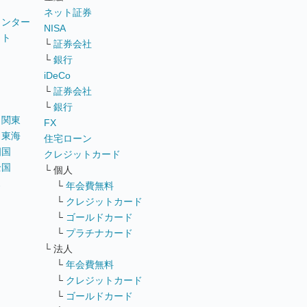
ネット証券
ウンター
NISA
イト
└
証券会社
リ
└
銀行
iDeCo
└
証券会社
└
銀行
｜
関東
FX
｜
東海
住宅ローン
四国
クレジットカード
全国
└ 個人
ス
└
年会費無料
└
クレジットカード
└
ゴールドカード
└
プラチナカード
└ 法人
└
年会費無料
└
クレジットカード
└
ゴールドカード