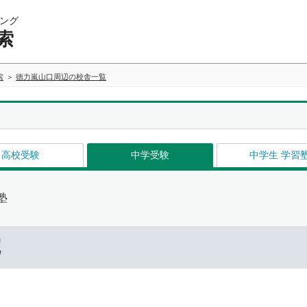
ング
索
索
徳力嵐山口周辺の校舎一覧
高校受験
中学受験
中学生 学習
塾
院