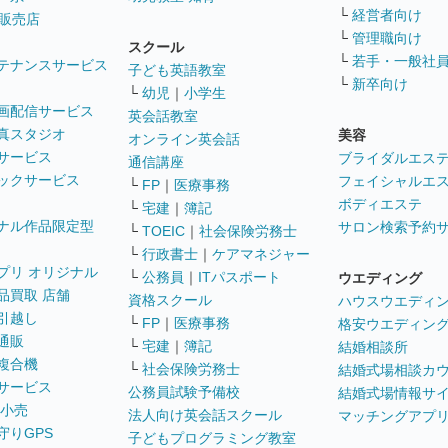
└
経営者向け
販売店
└
管理職向け
スクール
└
若手・一般社
テナンスサービス
子ども英語教室
└
新卒向け
└
幼児
｜
小学生
画配信サービス
英会話教室
真スタジオ
美容
オンライン英会話
サービス
ブライダルエス
通信講座
ックサービス
フェイシャルエ
└
FP
｜
医療事務
ボディエステ
└
宅建
｜
簿記
ナル作品限定型
サロン検索予約
└
TOEIC
｜
社会保険労務士
└
行政書士
｜
ケアマネジャー
プリ オリジナル
└
公務員
｜
ITパスポート
ウエディング
品買取 店舗
資格スクール
ハウスウエディ
引越し
└
FP
｜
医療事務
格安ウエディン
通販
└
宅建
｜
簿記
結婚相談所
複合機
└
社会保険労務士
結婚式場相談カ
サービス
公務員試験予備校
結婚式場情報サ
 小売
法人向け英会話スクール
マッチングアプ
守りGPS
子どもプログラミング教室