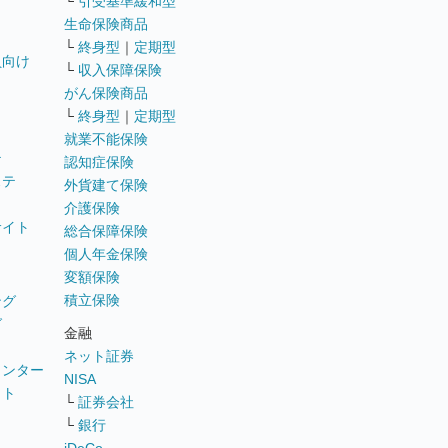
└
引受基準緩和型
生命保険商品
└
終身型
｜
定期型
員向け
└
収入保障保険
がん保険商品
└
終身型
｜
定期型
就業不能保険
テ
認知症保険
ステ
外貨建て保険
介護保険
サイト
総合保障保険
個人年金保険
変額保険
積立保険
ング
グ
金融
ネット証券
ウンター
NISA
イト
└
証券会社
リ
└
銀行