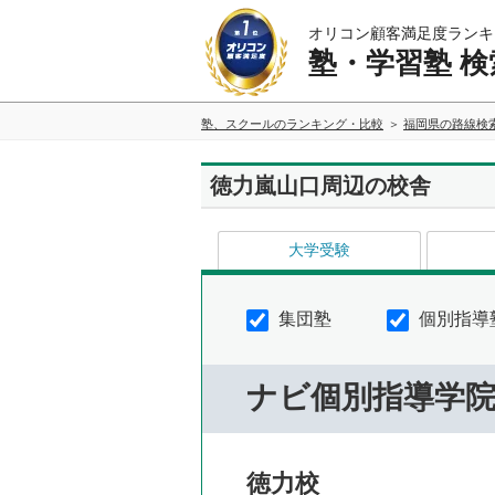
オリコン顧客満足度ランキ
塾・学習塾 検
塾、スクールのランキング・比較
福岡県の路線検
徳力嵐山口周辺の校舎
大学受験
集団塾
個別指導
ナビ個別指導学
徳力校