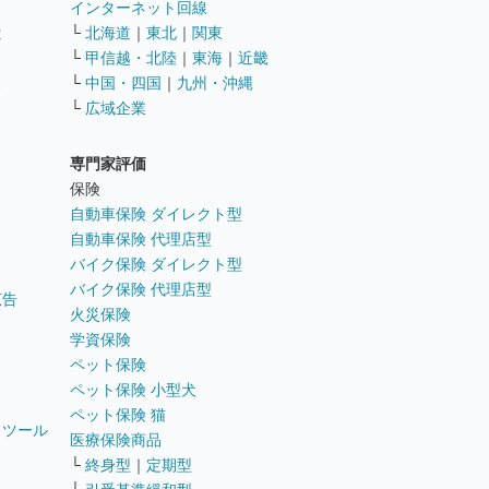
インターネット回線
遣
└
北海道
｜
東北
｜
関東
└
甲信越・北陸
｜
東海
｜
近畿
ス
└
中国・四国
｜
九州・沖縄
└
広域企業
専門家評価
ト
保険
自動車保険 ダイレクト型
自動車保険 代理店型
バイク保険 ダイレクト型
バイク保険 代理店型
広告
火災保険
学資保険
ペット保険
ペット保険 小型犬
ペット保険 猫
トツール
医療保険商品
└
終身型
｜
定期型