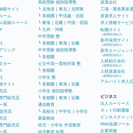
高校受験 個別指導塾
派遣会社
納税サイト
└
北海道
｜
東北
｜
北関東
工場・製造業派
ルーム
└
首都圏
｜
甲信越・北陸
派遣求人サイト
ル収納スペース
└
東海
｜
近畿
｜
中国・四国
求人情報サービ
ナ
└
九州・沖縄
転職サイト
（採用担当向け）
中学受験 塾
新卒採用サイト
社
└
首都圏
｜
東海
｜
近畿
（採用担当向け）
アリング
中学受験 個別指導塾
新卒エージェン
（採用担当向け）
ー
└
首都圏
人材紹介会社
タカー
公立中高一貫校対策 塾
（採用担当向け）
ス
└
首都圏
人材派遣会社
（採用担当向け）
社
小学生 塾
アルバイト求人
報サイト
└
首都圏
｜
東海
｜
近畿
売店
小学生 個別指導塾
ビジネス
専門販売店
└
首都圏
｜
東海
｜
近畿
法人カーリース
ー系
通信教育
ネット印刷通販
販売店
└
高校生
｜
中学生
｜
小学生
ビジネスチャッ
売店
家庭教師
Web会議ツール
専門販売店
幼児・小学生 学習教室
企業研修
ー系
幼児教室 知育