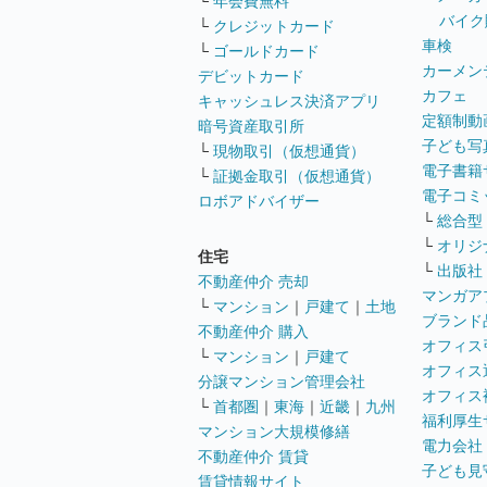
└
年会費無料
バイク
└
クレジットカード
車検
└
ゴールドカード
カーメン
デビットカード
カフェ
キャッシュレス決済アプリ
定額制動
暗号資産取引所
子ども写
└
現物取引（仮想通貨）
電子書籍
└
証拠金取引（仮想通貨）
電子コミ
ロボアドバイザー
└
総合型
└
オリジ
住宅
└
出版社
不動産仲介 売却
マンガア
└
マンション
｜
戸建て
｜
土地
ブランド
不動産仲介 購入
オフィス
└
マンション
｜
戸建て
オフィス
分譲マンション管理会社
オフィス
└
首都圏
｜
東海
｜
近畿
｜
九州
福利厚生
マンション大規模修繕
電力会社
不動産仲介 賃貸
子ども見
賃貸情報サイト