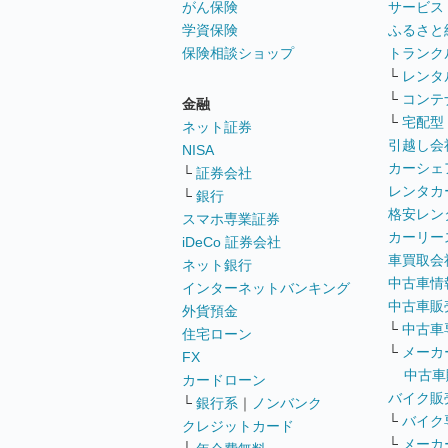
がん保険
サービス
学資保険
ふるさと
保険相談ショップ
トランク
└
レンタ
└
コンテ
金融
└
宅配型
ネット証券
引越し会
NISA
カーシェ
└
証券会社
レンタカ
└
銀行
格安レン
スマホ専業証券
カーリー
iDeCo 証券会社
車買取会
ネット銀行
中古車情
インターネットバンキング
中古車販
外貨預金
└
中古車
住宅ローン
└
メーカ
FX
中古車
カードローン
バイク販
└
銀行系
｜
ノンバンク
└
バイク
クレジットカード
└
メーカ