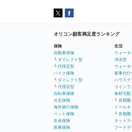
オリコン顧客満足度ランキング
保険
生活
自動車保険
ウォータ
└
ダイレクト型
浄水型
└
代理店型
ウォータ
バイク保険
家事代行
└
ダイレクト型
ハウスク
└
代理店型
コインラ
自転車保険
食材宅配
火災保険
└
首都圏
海外旅行保険
ミールキ
ペット保険
└
首都圏
生命保険
ネットス
医療保険
フードデ