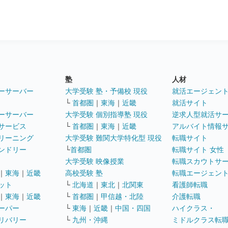
塾
人材
ーサーバー
大学受験 塾・予備校 現役
就活エージェン
└
首都圏
｜
東海
｜
近畿
就活サイト
ーサーバー
大学受験 個別指導塾 現役
逆求人型就活サ
サービス
└
首都圏
｜
東海
｜
近畿
アルバイト情報
リーニング
大学受験 難関大学特化型 現役
転職サイト
ンドリー
└
首都圏
転職サイト 女性
大学受験 映像授業
転職スカウトサ
｜
東海
｜
近畿
高校受験 塾
転職エージェン
ット
└
北海道
｜
東北
｜
北関東
看護師転職
｜
東海
｜
近畿
└
首都圏
｜
甲信越・北陸
介護転職
ーパー
└
東海
｜
近畿
｜
中国・四国
ハイクラス・
リバリー
└
九州・沖縄
ミドルクラス転