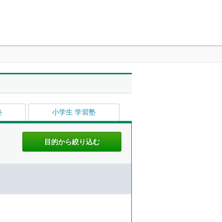
塾
小学生 学習塾