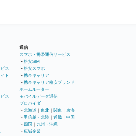
通信
ト
スマホ・携帯通信サービス
└
格安SIM
ービス
└
格安スマホ
サイト
└
携帯キャリア
└
携帯キャリア格安ブランド
ホームルーター
ービス
モバイルデータ通信
ト
プロバイダ
└
北海道
｜
東北
｜
関東
｜
東海
└
甲信越・北陸
｜
近畿
｜
中国
└
四国
｜
九州・沖縄
職
└
広域企業