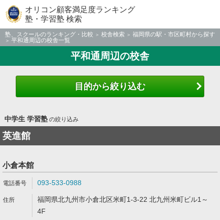
オリコン顧客満足度ランキング
塾・学習塾 検索
塾、スクールのランキング・比較
校舎検索
福岡県の駅・市区町村から探す
平和通周辺の校舎一覧
平和通周辺の校舎
目的から絞り込む
中学生 学習塾
の絞り込み
英進館
小倉本館
093-533-0988
福岡県北九州市小倉北区米町1-3-22 北九州米町ビル1～
4F