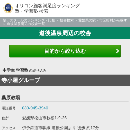
オリコン顧客満足度ランキング
塾・学習塾 検索
塾、スクールのランキング・比較
校舎検索
愛媛県の駅・市区町村から探す
道後温泉周辺の校舎一覧
道後温泉周辺の校舎
目的から絞り込む
中学生 学習塾
の絞り込み
寺小屋グループ
桑原教場
089-945-3940
愛媛県松山市枝松1-9-26
伊予鉄道市駅線 道後公園より 徒歩 約17分