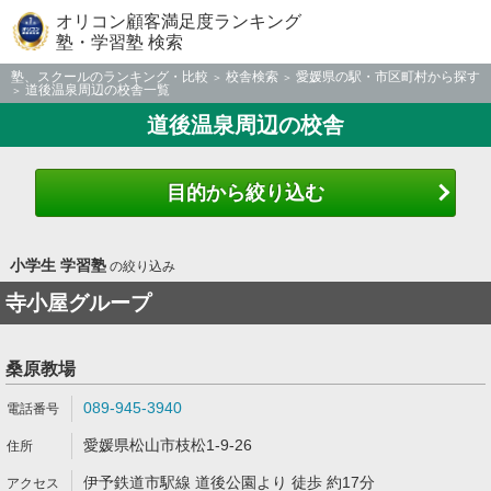
オリコン顧客満足度ランキング
塾・学習塾 検索
塾、スクールのランキング・比較
校舎検索
愛媛県の駅・市区町村から探す
道後温泉周辺の校舎一覧
道後温泉周辺の校舎
目的から絞り込む
小学生 学習塾
の絞り込み
寺小屋グループ
桑原教場
089-945-3940
愛媛県松山市枝松1-9-26
伊予鉄道市駅線 道後公園より 徒歩 約17分