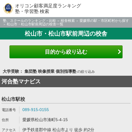
オリコン顧客満足度ランキング
塾・学習塾 検索
塾、スクールのランキング・比較
校舎検索
愛媛県の駅・市区町村から探す
松山市・松山市駅前周辺の校舎一覧
松山市・松山市駅前周辺の校舎
目的から絞り込む
大学受験： 集団塾 映像授業 個別指導塾
の絞り込み
河合塾マナビス
松山市駅校
089-915-0155
愛媛県松山市湊町5-4-15
伊予鉄道郡中線 松山市より 徒歩 約2分