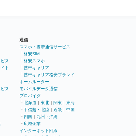
通信
ト
スマホ・携帯通信サービス
└
格安SIM
ービス
└
格安スマホ
サイト
└
携帯キャリア
└
携帯キャリア格安ブランド
ホームルーター
ービス
モバイルデータ通信
ト
プロバイダ
└
北海道
｜
東北
｜
関東
｜
東海
└
甲信越・北陸
｜
近畿
｜
中国
└
四国
｜
九州・沖縄
職
└
広域企業
インターネット回線