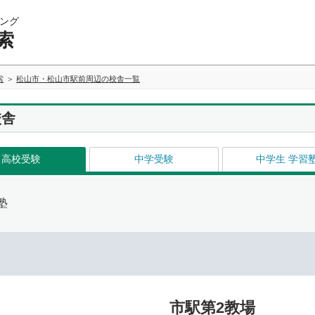
ング
索
索
松山市・松山市駅前周辺の校舎一覧
校舎
高校受験
中学受験
中学生 学習
塾
市駅第2教場