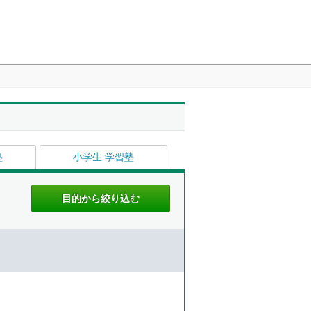
塾
小学生 学習塾