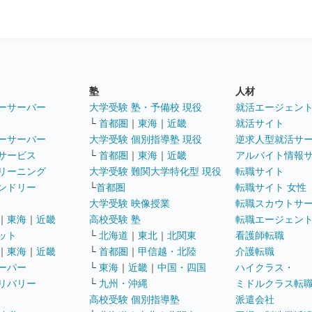
塾
人材
ーサーバー
大学受験 塾・予備校 現役
就活エージェン
└
首都圏
｜
東海
｜
近畿
就活サイト
ーサーバー
大学受験 個別指導塾 現役
逆求人型就活サ
サービス
└
首都圏
｜
東海
｜
近畿
アルバイト情報
リーニング
大学受験 難関大学特化型 現役
転職サイト
ンドリー
└
首都圏
転職サイト 女性
大学受験 映像授業
転職スカウトサ
｜
東海
｜
近畿
高校受験 塾
転職エージェン
ット
└
北海道
｜
東北
｜
北関東
看護師転職
｜
東海
｜
近畿
└
首都圏
｜
甲信越・北陸
介護転職
ーパー
└
東海
｜
近畿
｜
中国・四国
ハイクラス・
リバリー
└
九州・沖縄
ミドルクラス転
高校受験 個別指導塾
派遣会社