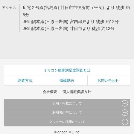
広電２号線(宮島線) 廿日市市役所前（平良）より 徒歩 約
5分
JR山陽本線(三原～岩国) 宮内串戸より 徒歩 約12分
JR山陽本線(三原～岩国) 廿日市より 徒歩 約12分
オリコン顧客満足度調査とは
調査方法
掲載規約
お問い合わせ
会社概要
個人情報保護方針
引用・転載について
利用者の声について
当サイトで公開されている情報（文字、写真、イラスト、画像データ等）及びこれらの配
置・編集および構造などについての著作権は株式会社oricon MEに帰属しております。
クッキーの使用について
当サイトに掲載している内容はすべてサービスの利用者が提出された見解・感想です。
これらの情報を権利者の許可なく無断転載・複製などの二次利用を行うことは固く禁じて
弊社が内容について正確性を含め一切保証するものではありません。
おります。
© oricon ME inc.
このサイトでは Cookie を使用して、ユーザーに合わせたコンテンツや広告の表示、ソー
弊社の見解・ 意見ではないことをご理解いただいた上でご覧ください。