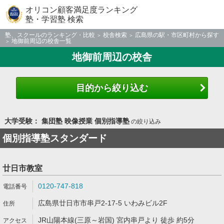
オリコン顧客満足度ランキング
塾・学習塾 検索
塾、スクールのランキング・比較
校舎検索
広島県の駅・市区町村から探す
地御前周辺の校舎一覧
地御前周辺の校舎
目的から絞り込む
大学受験： 集団塾 映像授業 個別指導塾
の絞り込み
個別指導塾スタンダード
廿日市教室
0120-747-818
広島県廿日市市串戸2-17-5 いわみビル2F
JR山陽本線(三原～岩国) 宮内串戸より 徒歩 約5分