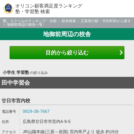
オリコン顧客満足度ランキング
塾・学習塾 検索
塾、スクールのランキング・比較
校舎検索
広島県の駅・市区町村から探す
地御前周辺の校舎一覧
地御前周辺の校舎
目的から絞り込む
小学生 学習塾
の絞り込み
田中学習会
廿日市宮内校
0829-38-7667
広島県廿日市市宮内4-9-5
JR山陽本線(三原～岩国) 宮内串戸より 徒歩 約15分