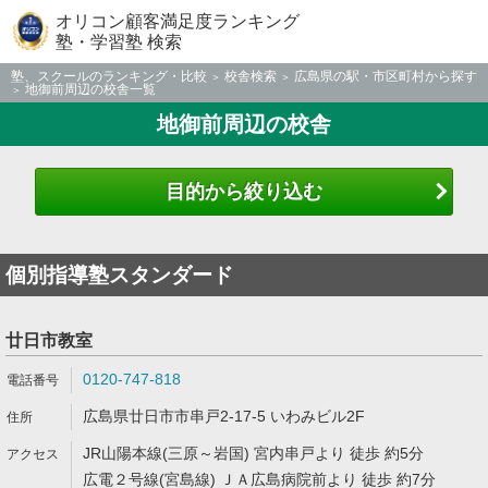
オリコン顧客満足度ランキング
塾・学習塾 検索
塾、スクールのランキング・比較
校舎検索
広島県の駅・市区町村から探す
地御前周辺の校舎一覧
地御前周辺の校舎
目的から絞り込む
個別指導塾スタンダード
廿日市教室
0120-747-818
広島県廿日市市串戸2-17-5 いわみビル2F
JR山陽本線(三原～岩国) 宮内串戸より 徒歩 約5分
広電２号線(宮島線) ＪＡ広島病院前より 徒歩 約7分