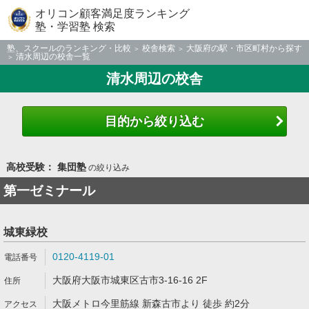
オリコン顧客満足度ランキング
塾・学習塾 検索
塾、スクールのランキング・比較
校舎検索
大阪府の駅・市区町村から探す
清水周辺の校舎一覧
清水周辺の校舎
目的から絞り込む
高校受験： 集団塾
の絞り込み
第一ゼミナール
城東緑校
0120-4119-01
大阪府大阪市城東区古市3-16-16 2F
大阪メトロ今里筋線 新森古市より 徒歩 約2分