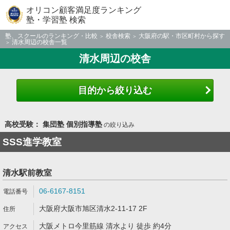
オリコン顧客満足度ランキング
塾・学習塾 検索
塾、スクールのランキング・比較
校舎検索
大阪府の駅・市区町村から探す
清水周辺の校舎一覧
清水周辺の校舎
目的から絞り込む
高校受験： 集団塾 個別指導塾
の絞り込み
SSS進学教室
清水駅前教室
06-6167-8151
大阪府大阪市旭区清水2-11-17 2F
大阪メトロ今里筋線 清水より 徒歩 約4分