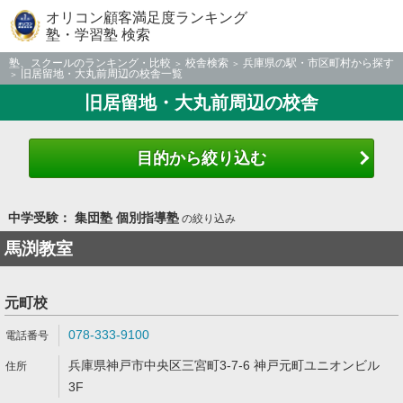
オリコン顧客満足度ランキング
塾・学習塾 検索
塾、スクールのランキング・比較
校舎検索
兵庫県の駅・市区町村から探す
旧居留地・大丸前周辺の校舎一覧
旧居留地・大丸前周辺の校舎
目的から絞り込む
中学受験： 集団塾 個別指導塾
の絞り込み
馬渕教室
元町校
078-333-9100
兵庫県神戸市中央区三宮町3-7-6 神戸元町ユニオンビル
3F