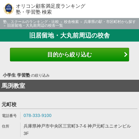
オリコン顧客満足度ランキング
塾・学習塾 検索
塾、スクールのランキング・比較
校舎検索
兵庫県の駅・市区町村から探す
旧居留地・大丸前周辺の校舎一覧
旧居留地・大丸前周辺の校舎
目的から絞り込む
小学生 学習塾
の絞り込み
馬渕教室
元町校
078-333-9100
兵庫県神戸市中央区三宮町3-7-6 神戸元町ユニオンビル
3F