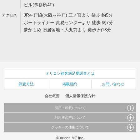
ビル(事務所4F)
JR神戸線(大阪～神戸) 三ノ宮より 徒歩 約5分
ポートライナー 貿易センターより 徒歩 約7分
夢かもめ 旧居留地・大丸前より 徒歩 約13分
オリコン顧客満足度調査とは
調査方法
掲載規約
お問い合わせ
会社概要
個人情報保護方針
引用・転載について
利用者の声について
当サイトで公開されている情報（文字、写真、イラスト、画像データ等）及びこれらの配
置・編集および構造などについての著作権は株式会社oricon MEに帰属しております。
クッキーの使用について
当サイトに掲載している内容はすべてサービスの利用者が提出された見解・感想です。
これらの情報を権利者の許可なく無断転載・複製などの二次利用を行うことは固く禁じて
弊社が内容について正確性を含め一切保証するものではありません。
おります。
© oricon ME inc.
このサイトでは Cookie を使用して、ユーザーに合わせたコンテンツや広告の表示、ソー
弊社の見解・ 意見ではないことをご理解いただいた上でご覧ください。