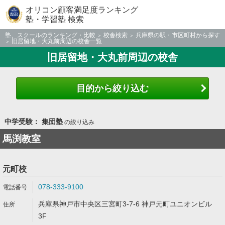
オリコン顧客満足度ランキング
塾・学習塾 検索
塾、スクールのランキング・比較
校舎検索
兵庫県の駅・市区町村から探す
旧居留地・大丸前周辺の校舎一覧
旧居留地・大丸前周辺の校舎
目的から絞り込む
中学受験： 集団塾
の絞り込み
馬渕教室
元町校
078-333-9100
兵庫県神戸市中央区三宮町3-7-6 神戸元町ユニオンビル
3F