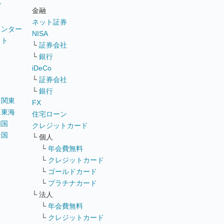
グ
金融
ネット証券
ウンター
NISA
イト
└
証券会社
リ
└
銀行
iDeCo
└
証券会社
└
銀行
｜
関東
FX
｜
東海
住宅ローン
四国
クレジットカード
全国
└ 個人
ス
└
年会費無料
└
クレジットカード
└
ゴールドカード
└
プラチナカード
└ 法人
└
年会費無料
└
クレジットカード