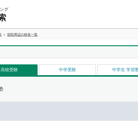
ング
索
索
宿院周辺の校舎一覧
高校受験
中学受験
中学生 学習
塾