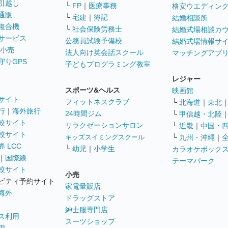
引越し
└
FP
｜
医療事務
格安ウエディン
通販
└
宅建
｜
簿記
結婚相談所
複合機
└
社会保険労務士
結婚式場相談カ
サービス
公務員試験予備校
結婚式場情報サ
 小売
法人向け英会話スクール
マッチングアプ
守りGPS
子どもプログラミング教室
レジャー
スポーツ&ヘルス
映画館
サイト
フィットネスクラブ
└
北海道
｜
東北
行
｜
海外旅行
24時間ジム
└
甲信越・北陸
較サイト
リラクゼーションサロン
└
近畿
｜
中国・
較サイト
キッズスイミングスクール
└
九州・沖縄
｜
 LCC
└
幼児
｜
小学生
カラオケボック
｜
国際線
テーマパーク
較サイト
小売
ビティ予約サイト
家電量販店
海外
ドラッグストア
紳士服専門店
ス利用
スーツショップ