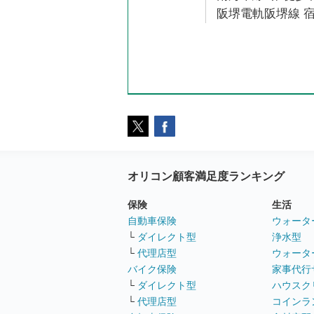
阪堺電軌阪堺線 宿
オリコン顧客満足度ランキング
保険
生活
自動車保険
ウォータ
└
ダイレクト型
浄水型
└
代理店型
ウォータ
バイク保険
家事代行
└
ダイレクト型
ハウスク
└
代理店型
コインラ