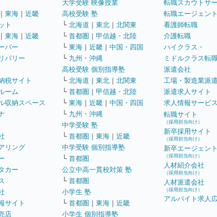
大学受験 映像授業
転職スカウトサ
｜
東海
｜
近畿
高校受験 塾
転職エージェン
ット
└
北海道
｜
東北
｜
北関東
看護師転職
｜
東海
｜
近畿
└
首都圏
｜
甲信越・北陸
介護転職
ーパー
└
東海
｜
近畿
｜
中国・四国
ハイクラス・
リバリー
└
九州・沖縄
ミドルクラス転
高校受験 個別指導塾
派遣会社
納税サイト
└
北海道
｜
東北
｜
北関東
工場・製造業派
ルーム
└
首都圏
｜
甲信越・北陸
派遣求人サイト
ル収納スペース
└
東海
｜
近畿
｜
中国・四国
求人情報サービ
ナ
└
九州・沖縄
転職サイト
（採用担当向け）
中学受験 塾
新卒採用サイト
社
└
首都圏
｜
東海
｜
近畿
（採用担当向け）
アリング
中学受験 個別指導塾
新卒エージェン
（採用担当向け）
ー
└
首都圏
人材紹介会社
タカー
公立中高一貫校対策 塾
（採用担当向け）
ス
└
首都圏
人材派遣会社
（採用担当向け）
社
小学生 塾
アルバイト求人
報サイト
└
首都圏
｜
東海
｜
近畿
売店
小学生 個別指導塾