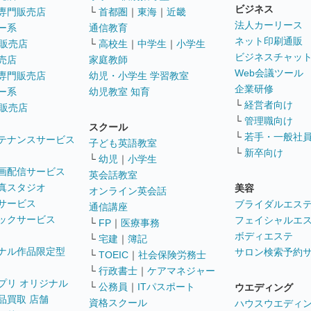
ビジネス
専門販売店
└
首都圏
｜
東海
｜
近畿
法人カーリース
ー系
通信教育
ネット印刷通販
販売店
└
高校生
｜
中学生
｜
小学生
ビジネスチャッ
売店
家庭教師
Web会議ツール
専門販売店
幼児・小学生 学習教室
企業研修
ー系
幼児教室 知育
└
経営者向け
販売店
└
管理職向け
スクール
└
若手・一般社
テナンスサービス
子ども英語教室
└
新卒向け
└
幼児
｜
小学生
画配信サービス
英会話教室
真スタジオ
美容
オンライン英会話
サービス
ブライダルエス
通信講座
ックサービス
フェイシャルエ
└
FP
｜
医療事務
ボディエステ
└
宅建
｜
簿記
ナル作品限定型
サロン検索予約
└
TOEIC
｜
社会保険労務士
└
行政書士
｜
ケアマネジャー
プリ オリジナル
└
公務員
｜
ITパスポート
ウエディング
品買取 店舗
資格スクール
ハウスウエディ