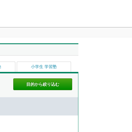
塾
小学生 学習塾