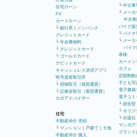
└
中古車
住宅ローン
└
メーカ
FX
中古車
カードローン
バイク販
└
銀行系
｜
ノンバンク
└
バイク
クレジットカード
└
メーカ
└
年会費無料
バイク
└
クレジットカード
車検
└
ゴールドカード
カーメン
デビットカード
カフェ
キャッシュレス決済アプリ
定額制動
暗号資産取引所
子ども写
└
現物取引（仮想通貨）
電子書籍
└
証拠金取引（仮想通貨）
電子コミ
ロボアドバイザー
└
総合型
└
オリジ
住宅
└
出版社
不動産仲介 売却
マンガア
└
マンション
｜
戸建て
｜
土地
ブランド
不動産仲介 購入