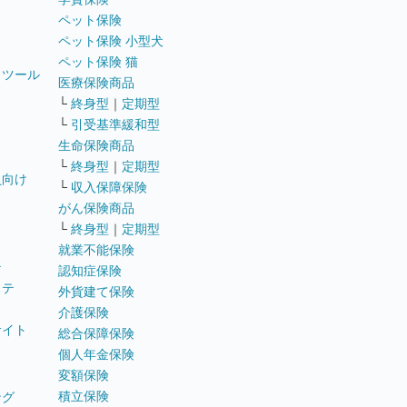
ペット保険
ペット保険 小型犬
ペット保険 猫
トツール
医療保険商品
└
終身型
｜
定期型
└
引受基準緩和型
生命保険商品
└
終身型
｜
定期型
員向け
└
収入保障保険
がん保険商品
└
終身型
｜
定期型
就業不能保険
テ
認知症保険
ステ
外貨建て保険
介護保険
サイト
総合保障保険
個人年金保険
変額保険
積立保険
ング