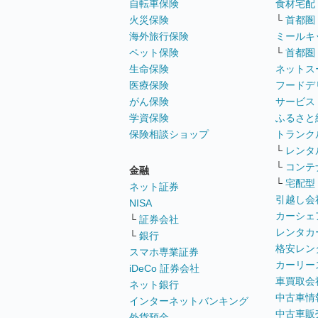
自転車保険
食材宅配
火災保険
└
首都圏
海外旅行保険
ミールキ
ペット保険
└
首都圏
生命保険
ネットス
医療保険
フードデ
がん保険
サービス
学資保険
ふるさと
保険相談ショップ
トランク
└
レンタ
└
コンテ
金融
└
宅配型
ネット証券
引越し会
NISA
カーシェ
└
証券会社
レンタカ
└
銀行
格安レン
スマホ専業証券
カーリー
iDeCo 証券会社
車買取会
ネット銀行
中古車情
インターネットバンキング
中古車販
外貨預金