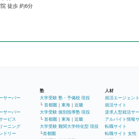
院 徒歩 約6分
塾
人材
ーサーバー
大学受験 塾・予備校 現役
就活エージェン
└
首都圏
｜
東海
｜
近畿
就活サイト
ーサーバー
大学受験 個別指導塾 現役
逆求人型就活サ
サービス
└
首都圏
｜
東海
｜
近畿
アルバイト情報
リーニング
大学受験 難関大学特化型 現役
転職サイト
ンドリー
└
首都圏
転職サイト 女性