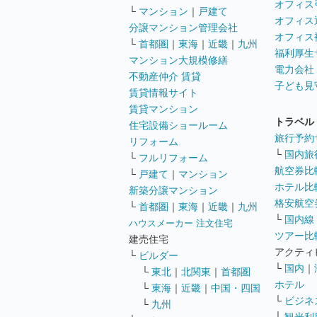
オフィス
└
マンション
｜
戸建て
オフィス
分譲マンション管理会社
オフィス
└
首都圏
｜
東海
｜
近畿
｜
九州
福利厚生
マンション大規模修繕
電力会社
不動産仲介 賃貸
子ども見
賃貸情報サイト
賃貸マンション
トラベル
住宅設備ショールーム
旅行予約
リフォーム
└
国内旅
└
フルリフォーム
航空券比
└
戸建て
｜
マンション
ホテル比
新築分譲マンション
格安航空券
└
首都圏
｜
東海
｜
近畿
｜
九州
└
国内線
ハウスメーカー 注文住宅
ツアー比
建売住宅
アクティ
└
ビルダー
└
国内
｜
└
東北
｜
北関東
｜
首都圏
ホテル
└
東海
｜
近畿
｜
中国・四国
└
ビジネ
└
九州