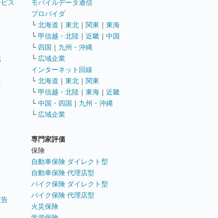
ービス
モバイルデータ通信
ト
プロバイダ
└
北海道
｜
東北
｜
関東
｜
東海
└
甲信越・北陸
｜
近畿
｜
中国
└
四国
｜
九州・沖縄
職
└
広域企業
インターネット回線
遣
└
北海道
｜
東北
｜
関東
└
甲信越・北陸
｜
東海
｜
近畿
ス
└
中国・四国
｜
九州・沖縄
└
広域企業
専門家評価
ト
保険
自動車保険 ダイレクト型
自動車保険 代理店型
バイク保険 ダイレクト型
バイク保険 代理店型
広告
火災保険
学資保険