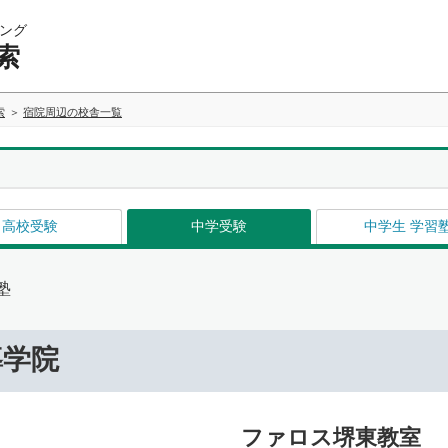
ング
索
索
宿院周辺の校舎一覧
高校受験
中学受験
中学生 学習
塾
導学院
ファロス堺東教室