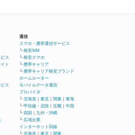
通信
ト
スマホ・携帯通信サービス
└
格安SIM
ービス
└
格安スマホ
サイト
└
携帯キャリア
└
携帯キャリア格安ブランド
ホームルーター
ービス
モバイルデータ通信
ト
プロバイダ
└
北海道
｜
東北
｜
関東
｜
東海
└
甲信越・北陸
｜
近畿
｜
中国
└
四国
｜
九州・沖縄
職
└
広域企業
インターネット回線
遣
└
北海道
｜
東北
｜
関東