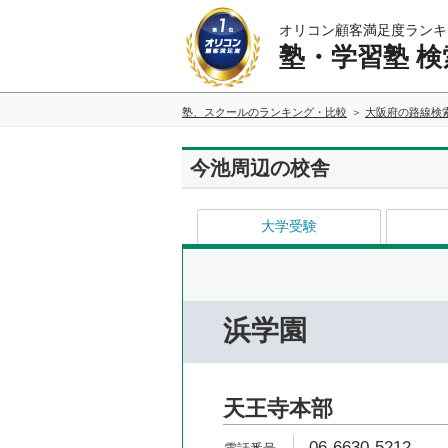
オリコン顧客満足度ランキ
塾・学習塾 検
塾、スクールのランキング・比較
大阪府の路線検
今池周辺の校舎
大学受験
浜学園
天王寺本部
06-6630-5212