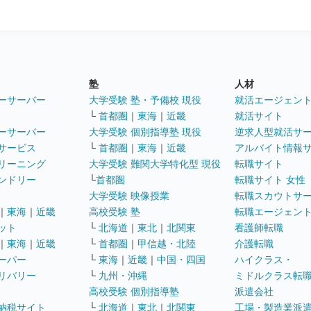
塾
人材
ーサーバー
大学受験 塾・予備校 現役
就活エージェン
└
首都圏
｜
東海
｜
近畿
就活サイト
ーサーバー
大学受験 個別指導塾 現役
逆求人型就活サ
サービス
└
首都圏
｜
東海
｜
近畿
アルバイト情報
リーニング
大学受験 難関大学特化型 現役
転職サイト
ンドリー
└
首都圏
転職サイト 女性
大学受験 映像授業
転職スカウトサ
｜
東海
｜
近畿
高校受験 塾
転職エージェン
ット
└
北海道
｜
東北
｜
北関東
看護師転職
｜
東海
｜
近畿
└
首都圏
｜
甲信越・北陸
介護転職
ーパー
└
東海
｜
近畿
｜
中国・四国
ハイクラス・
リバリー
└
九州・沖縄
ミドルクラス転
高校受験 個別指導塾
派遣会社
納税サイト
└
北海道
｜
東北
｜
北関東
工場・製造業派