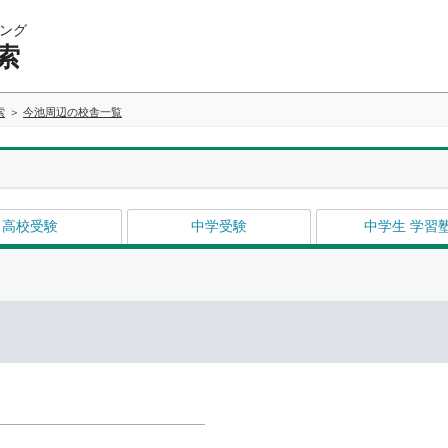
ング
索
索
今池周辺の校舎一覧
高校受験
中学受験
中学生 学習