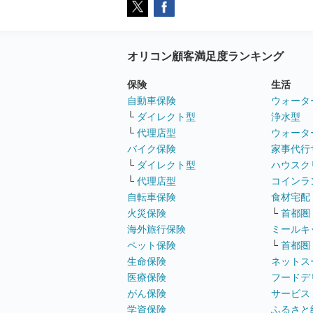
オリコン顧客満足度ランキング
保険
生活
自動車保険
ウォータ
└
ダイレクト型
浄水型
└
代理店型
ウォータ
バイク保険
家事代行
└
ダイレクト型
ハウスク
└
代理店型
コインラ
自転車保険
食材宅配
火災保険
└
首都圏
海外旅行保険
ミールキ
ペット保険
└
首都圏
生命保険
ネットス
医療保険
フードデ
がん保険
サービス
学資保険
ふるさと