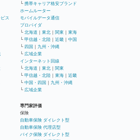
└
携帯キャリア格安ブランド
ホームルーター
ービス
モバイルデータ通信
ト
プロバイダ
└
北海道
｜
東北
｜
関東
｜
東海
└
甲信越・北陸
｜
近畿
｜
中国
└
四国
｜
九州・沖縄
職
└
広域企業
インターネット回線
遣
└
北海道
｜
東北
｜
関東
└
甲信越・北陸
｜
東海
｜
近畿
ス
└
中国・四国
｜
九州・沖縄
└
広域企業
専門家評価
ト
保険
自動車保険 ダイレクト型
自動車保険 代理店型
バイク保険 ダイレクト型