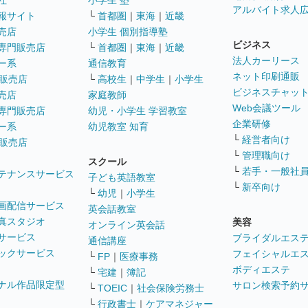
社
小学生 塾
アルバイト求人
報サイト
└
首都圏
｜
東海
｜
近畿
売店
小学生 個別指導塾
ビジネス
専門販売店
└
首都圏
｜
東海
｜
近畿
法人カーリース
ー系
通信教育
ネット印刷通販
販売店
└
高校生
｜
中学生
｜
小学生
ビジネスチャッ
売店
家庭教師
Web会議ツール
専門販売店
幼児・小学生 学習教室
企業研修
ー系
幼児教室 知育
└
経営者向け
販売店
└
管理職向け
スクール
└
若手・一般社
テナンスサービス
子ども英語教室
└
新卒向け
└
幼児
｜
小学生
画配信サービス
英会話教室
真スタジオ
美容
オンライン英会話
サービス
ブライダルエス
通信講座
ックサービス
フェイシャルエ
└
FP
｜
医療事務
ボディエステ
└
宅建
｜
簿記
ナル作品限定型
サロン検索予約
└
TOEIC
｜
社会保険労務士
└
行政書士
｜
ケアマネジャー