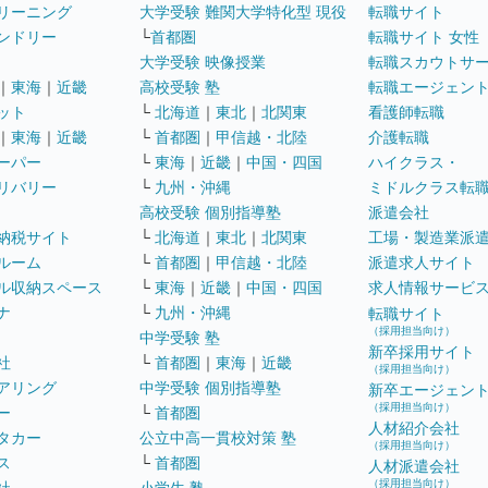
リーニング
大学受験 難関大学特化型 現役
転職サイト
ンドリー
└
首都圏
転職サイト 女性
大学受験 映像授業
転職スカウトサ
｜
東海
｜
近畿
高校受験 塾
転職エージェン
ット
└
北海道
｜
東北
｜
北関東
看護師転職
｜
東海
｜
近畿
└
首都圏
｜
甲信越・北陸
介護転職
ーパー
└
東海
｜
近畿
｜
中国・四国
ハイクラス・
リバリー
└
九州・沖縄
ミドルクラス転
高校受験 個別指導塾
派遣会社
納税サイト
└
北海道
｜
東北
｜
北関東
工場・製造業派
ルーム
└
首都圏
｜
甲信越・北陸
派遣求人サイト
ル収納スペース
└
東海
｜
近畿
｜
中国・四国
求人情報サービ
ナ
└
九州・沖縄
転職サイト
（採用担当向け）
中学受験 塾
新卒採用サイト
社
└
首都圏
｜
東海
｜
近畿
（採用担当向け）
アリング
中学受験 個別指導塾
新卒エージェン
（採用担当向け）
ー
└
首都圏
人材紹介会社
タカー
公立中高一貫校対策 塾
（採用担当向け）
ス
└
首都圏
人材派遣会社
（採用担当向け）