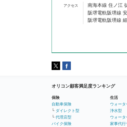
南海本線 住ノ江 
阪堺電軌阪堺線 安
阪堺電軌阪堺線 細
オリコン顧客満足度ランキング
保険
生活
自動車保険
ウォータ
└
ダイレクト型
浄水型
└
代理店型
ウォータ
バイク保険
家事代行