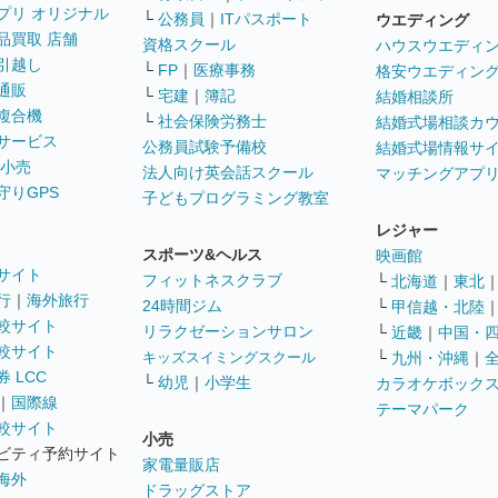
プリ オリジナル
└
公務員
｜
ITパスポート
ウエディング
品買取 店舗
資格スクール
ハウスウエディ
引越し
└
FP
｜
医療事務
格安ウエディン
通販
└
宅建
｜
簿記
結婚相談所
複合機
└
社会保険労務士
結婚式場相談カ
サービス
公務員試験予備校
結婚式場情報サ
 小売
法人向け英会話スクール
マッチングアプ
守りGPS
子どもプログラミング教室
レジャー
スポーツ&ヘルス
映画館
サイト
フィットネスクラブ
└
北海道
｜
東北
行
｜
海外旅行
24時間ジム
└
甲信越・北陸
較サイト
リラクゼーションサロン
└
近畿
｜
中国・
較サイト
キッズスイミングスクール
└
九州・沖縄
｜
 LCC
└
幼児
｜
小学生
カラオケボック
｜
国際線
テーマパーク
較サイト
小売
ビティ予約サイト
家電量販店
海外
ドラッグストア