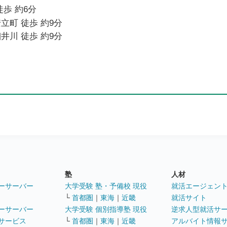
徒歩 約6分
立町 徒歩 約9分
井川 徒歩 約9分
塾
人材
ーサーバー
大学受験 塾・予備校 現役
就活エージェン
└
首都圏
｜
東海
｜
近畿
就活サイト
ーサーバー
大学受験 個別指導塾 現役
逆求人型就活サ
サービス
└
首都圏
｜
東海
｜
近畿
アルバイト情報