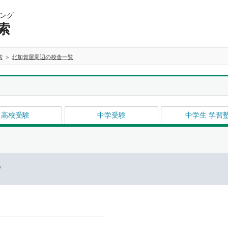
ング
索
索
北加賀屋周辺の校舎一覧
高校受験
中学受験
中学生 学習
ー