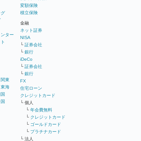
変額保険
積立保険
ング
グ
金融
ネット証券
ウンター
NISA
イト
└
証券会社
リ
└
銀行
iDeCo
└
証券会社
└
銀行
｜
関東
FX
｜
東海
住宅ローン
四国
クレジットカード
全国
└ 個人
ス
└
年会費無料
└
クレジットカード
└
ゴールドカード
└
プラチナカード
└ 法人