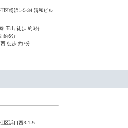
区粉浜1-5-34 清和ビル
 玉出 徒歩 約3分
 約6分
西 徒歩 約7分
区浜口西3-1-5