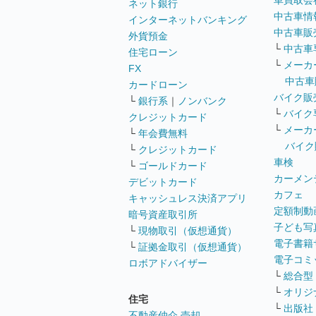
車買取会
ネット銀行
中古車情
インターネットバンキング
中古車販
外貨預金
└
中古車
住宅ローン
└
メーカ
FX
中古車
カードローン
バイク販
└
銀行系
｜
ノンバンク
└
バイク
クレジットカード
└
メーカ
└
年会費無料
バイク
└
クレジットカード
車検
└
ゴールドカード
カーメン
デビットカード
カフェ
キャッシュレス決済アプリ
定額制動
暗号資産取引所
子ども写
└
現物取引（仮想通貨）
電子書籍
└
証拠金取引（仮想通貨）
電子コミ
ロボアドバイザー
└
総合型
└
オリジ
住宅
└
出版社
不動産仲介 売却