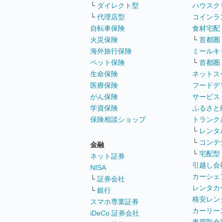
└
ダイレクト型
ハウスク
└
代理店型
コインラ
自転車保険
食材宅配
火災保険
└
首都圏
海外旅行保険
ミールキ
ペット保険
└
首都圏
生命保険
ネットス
医療保険
フードデ
がん保険
サービス
学資保険
ふるさと
保険相談ショップ
トランク
└
レンタ
└
コンテ
金融
└
宅配型
ネット証券
引越し会
NISA
カーシェ
└
証券会社
レンタカ
└
銀行
格安レン
スマホ専業証券
カーリー
iDeCo 証券会社