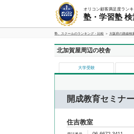
オリコン顧客満足度ランキ
塾・学習塾 検
塾、スクールのランキング・比較
大阪府の路線検
北加賀屋周辺の校舎
大学受験
開成教育セミナ
住吉教室
06-6672-3411