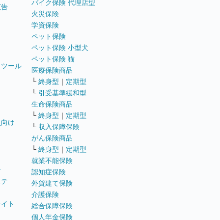
バイク保険 代理店型
広告
火災保険
学資保険
ペット保険
ペット保険 小型犬
ペット保険 猫
トツール
医療保険商品
└
終身型
｜
定期型
└
引受基準緩和型
生命保険商品
└
終身型
｜
定期型
員向け
└
収入保障保険
がん保険商品
└
終身型
｜
定期型
就業不能保険
テ
認知症保険
ステ
外貨建て保険
介護保険
サイト
総合保障保険
個人年金保険