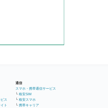
通信
ト
スマホ・携帯通信サービス
└
格安SIM
ービス
└
格安スマホ
サイト
└
携帯キャリア