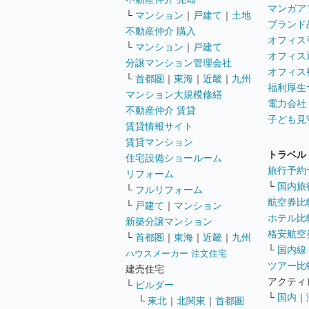
マンガア
└
マンション
｜
戸建て
｜
土地
ブランド
不動産仲介 購入
オフィス
└
マンション
｜
戸建て
オフィス
分譲マンション管理会社
オフィス
└
首都圏
｜
東海
｜
近畿
｜
九州
福利厚生
マンション大規模修繕
電力会社
不動産仲介 賃貸
子ども見
賃貸情報サイト
賃貸マンション
トラベル
住宅設備ショールーム
旅行予約
リフォーム
└
国内旅
└
フルリフォーム
航空券比
└
戸建て
｜
マンション
ホテル比
新築分譲マンション
格安航空券
└
首都圏
｜
東海
｜
近畿
｜
九州
└
国内線
ハウスメーカー 注文住宅
ツアー比
建売住宅
アクティ
└
ビルダー
└
国内
｜
└
東北
｜
北関東
｜
首都圏