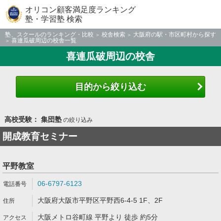
オリコン顧客満足度ランキング
塾・学習塾 検索
塾、スクールのランキング・比較
校舎検索
大阪府の駅・市区町村から探す
喜連瓜破周辺の校舎一覧
喜連瓜破周辺の校舎
目的から絞り込む
高校受験： 集団塾
の絞り込み
開成教育セミナー
平野教室
06-6797-6123
大阪府大阪市平野区平野西6-4-5 1F、2F
大阪メトロ谷町線 平野より 徒歩 約5分