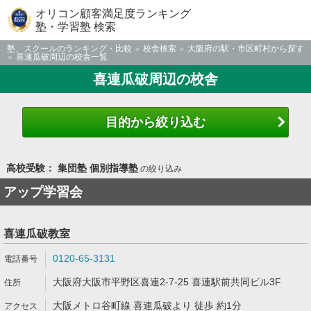
オリコン顧客満足度ランキング
塾・学習塾 検索
塾、スクールのランキング・比較
校舎検索
大阪府の駅・市区町村から探す
喜連瓜破周辺の校舎一覧
喜連瓜破周辺の校舎
目的から絞り込む
高校受験： 集団塾 個別指導塾
の絞り込み
アップ学習会
喜連瓜破教室
0120-65-3131
大阪府大阪市平野区喜連2-7-25 喜連駅前共同ビル3F
大阪メトロ谷町線 喜連瓜破より 徒歩 約1分