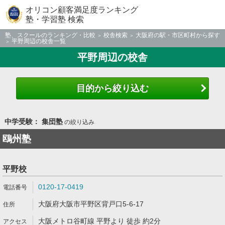
オリコン顧客満足度ランキング
塾・学習塾 検索
塾、スクールのランキング・比較
校舎検索
大阪府の駅・市区町村から探す
平野周辺の校舎一覧
平野周辺の校舎
目的から絞り込む
中学受験： 集団塾
の絞り込み
鴎州塾
平野校
0120-17-0419
大阪府大阪市平野区背戸口5-6-17
大阪メトロ谷町線 平野より 徒歩 約2分