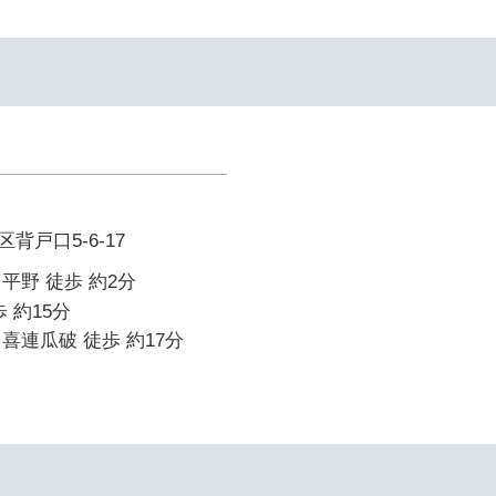
背戸口5-6-17
平野 徒歩 約2分
 約15分
喜連瓜破 徒歩 約17分
イ