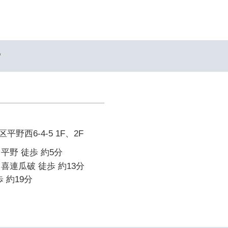
ー
野西6-4-5 1F、2F
平野 徒歩 約5分
喜連瓜破 徒歩 約13分
 約19分