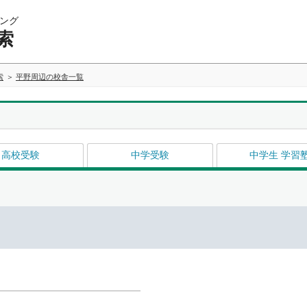
ング
索
索
平野周辺の校舎一覧
高校受験
中学受験
中学生 学習