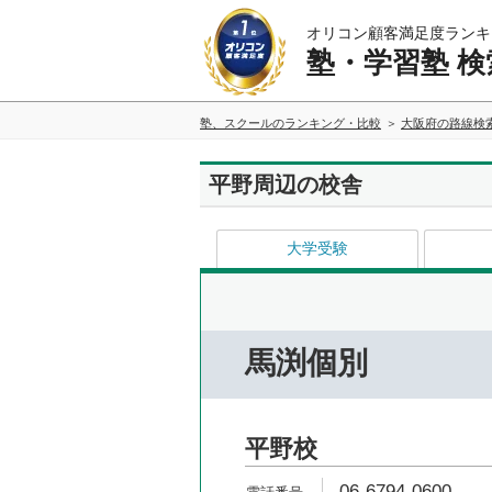
オリコン顧客満足度ランキ
塾・学習塾 検
塾、スクールのランキング・比較
大阪府の路線検
平野周辺の校舎
大学受験
馬渕個別
平野校
06-6794-0600