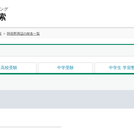
ング
索
索
阿倍野周辺の校舎一覧
高校受験
中学受験
中学生 学習