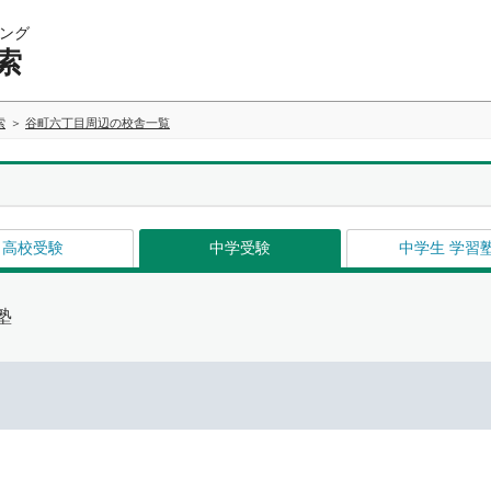
ング
索
索
谷町六丁目周辺の校舎一覧
高校受験
中学受験
中学生 学習
塾