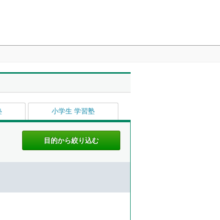
塾
小学生 学習塾