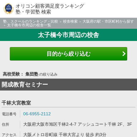
オリコン顧客満足度ランキング
塾・学習塾 検索
塾、スクールのランキング・比較
校舎検索
大阪府の駅・市区町村から探す
太子橋今市周辺の校舎一覧
太子橋今市周辺の校舎
目的から絞り込む
高校受験： 集団塾
の絞り込み
開成教育セミナー
千林大宮教室
06-6955-2112
大阪府大阪市旭区千林2-4-7 アッシュコート千林 2F、3F
大阪メトロ谷町線 千林大宮より 徒歩 約3分