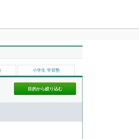
塾
小学生 学習塾