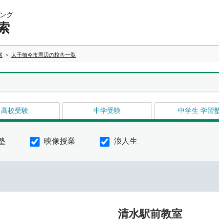
ング
索
索
太子橋今市周辺の校舎一覧
高校受験
中学受験
中学生 学習
塾
映像授業
浪人生
清水駅前教室