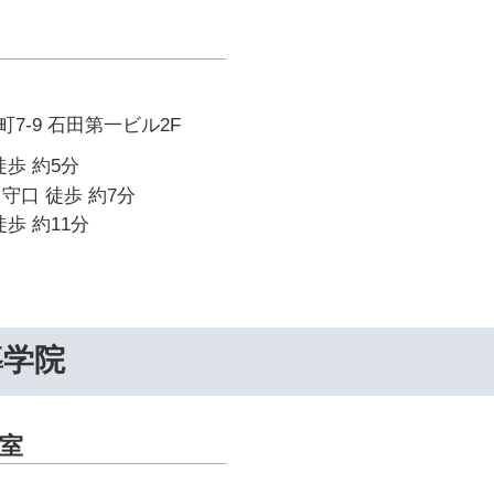
7-9 石田第一ビル2F
徒歩 約5分
守口 徒歩 約7分
歩 約11分
導学院
室