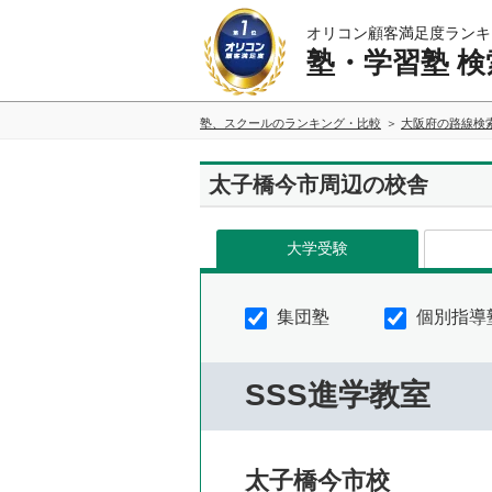
オリコン顧客満足度ランキ
塾・学習塾 検
塾、スクールのランキング・比較
大阪府の路線検
太子橋今市周辺の校舎
大学受験
集団塾
個別指導
SSS進学教室
太子橋今市校