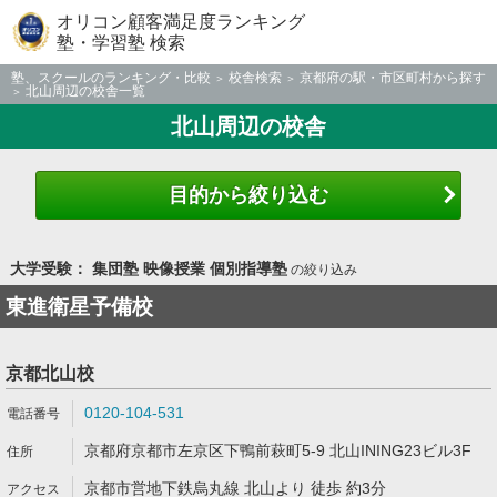
オリコン顧客満足度ランキング
塾・学習塾 検索
塾、スクールのランキング・比較
校舎検索
京都府の駅・市区町村から探す
北山周辺の校舎一覧
北山周辺の校舎
目的から絞り込む
大学受験： 集団塾 映像授業 個別指導塾
の絞り込み
東進衛星予備校
京都北山校
0120-104-531
京都府京都市左京区下鴨前萩町5-9 北山INING23ビル3F
京都市営地下鉄烏丸線 北山より 徒歩 約3分