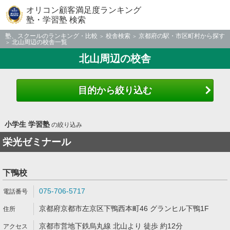
オリコン顧客満足度ランキング
塾・学習塾 検索
塾、スクールのランキング・比較
校舎検索
京都府の駅・市区町村から探す
北山周辺の校舎一覧
北山周辺の校舎
目的から絞り込む
小学生 学習塾
の絞り込み
栄光ゼミナール
下鴨校
075-706-5717
京都府京都市左京区下鴨西本町46 グランヒル下鴨1F
京都市営地下鉄烏丸線 北山より 徒歩 約12分