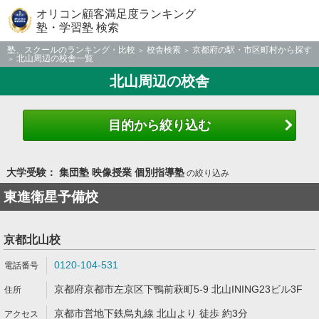
オリコン顧客満足度ランキング
塾・学習塾 検索
塾、スクールのランキング・比較
校舎検索
京都府の駅・市区町村から探す
北山周辺の校舎一覧
北山周辺の校舎
目的から絞り込む
大学受験： 集団塾 映像授業 個別指導塾
の絞り込み
東進衛星予備校
京都北山校
0120-104-531
京都府京都市左京区下鴨前萩町5-9 北山INING23ビル3F
京都市営地下鉄烏丸線 北山より 徒歩 約3分