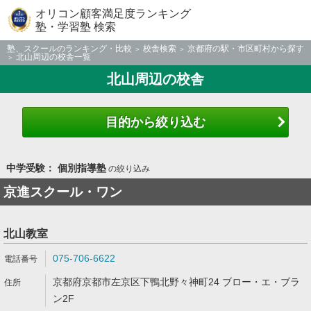
オリコン顧客満足度ランキング
塾・学習塾 検索
塾、スクールのランキング・比較
校舎検索
京都府の駅・市区町村から探す
北山周辺の校舎一覧
北山周辺の校舎
目的から絞り込む
中学受験： 個別指導塾
の絞り込み
京進スクール・ワン
北山教室
075-706-6622
京都府京都市左京区下鴨北野々神町24 ブロー・エ・ブラ
ン2F