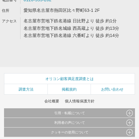
愛知県名古屋市熱田区比々野町63-1 2F
名古屋市営地下鉄名港線 日比野より 徒歩 約1分
名古屋市営地下鉄名城線 西高蔵より 徒歩 約13分
名古屋市営地下鉄名港線 六番町より 徒歩 約14分
オリコン顧客満足度調査とは
調査方法
掲載規約
お問い合わせ
会社概要
個人情報保護方針
引用・転載について
利用者の声について
当サイトで公開されている情報（文字、写真、イラスト、画像データ等）及びこれらの配
置・編集および構造などについての著作権は株式会社oricon MEに帰属しております。
クッキーの使用について
当サイトに掲載している内容はすべてサービスの利用者が提出された見解・感想です。
これらの情報を権利者の許可なく無断転載・複製などの二次利用を行うことは固く禁じて
弊社が内容について正確性を含め一切保証するものではありません。