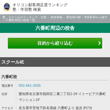
オリコン顧客満足度ランキング
塾・学習塾 検索
塾、スクールのランキング・比較
校舎検索
愛知県の駅・市区町村から探す
六番町周辺の校舎一覧
六番町周辺の校舎
目的から絞り込む
スクールIE
六番町校
052-661-2555
愛知県名古屋市熱田区二番二丁目2-29 イトーピア六番町
マンション1F
名古屋市営地下鉄名港線 六番町より 徒歩 約7分