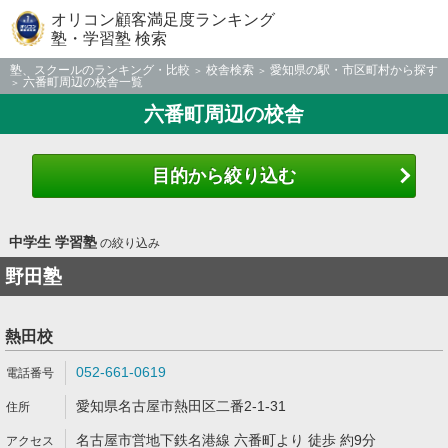
オリコン顧客満足度ランキング
塾・学習塾 検索
塾、スクールのランキング・比較
校舎検索
愛知県の駅・市区町村から探す
六番町周辺の校舎一覧
六番町周辺の校舎
目的から絞り込む
中学生 学習塾
の絞り込み
野田塾
熱田校
052-661-0619
愛知県名古屋市熱田区二番2-1-31
名古屋市営地下鉄名港線 六番町より 徒歩 約9分