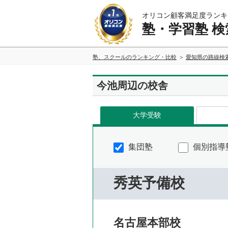
オリコン顧客満足度ランキ
塾・学習塾 検
塾、スクールのランキング・比較
愛知県の路線検
今池周辺の校舎
大学受験
集団塾
個別指導
秀英予備校
名古屋本部校