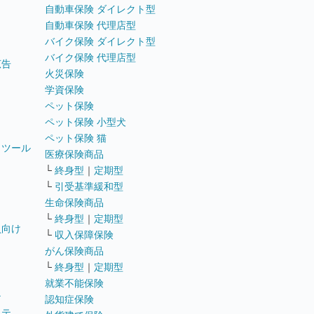
自動車保険 ダイレクト型
自動車保険 代理店型
バイク保険 ダイレクト型
バイク保険 代理店型
広告
火災保険
学資保険
ペット保険
ペット保険 小型犬
ペット保険 猫
トツール
医療保険商品
└
終身型
｜
定期型
└
引受基準緩和型
生命保険商品
└
終身型
｜
定期型
員向け
└
収入保障保険
がん保険商品
└
終身型
｜
定期型
就業不能保険
テ
認知症保険
ステ