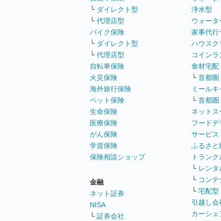
└
ダイレクト型
浄水型
└
代理店型
ウォータ
バイク保険
家事代行
└
ダイレクト型
ハウスク
└
代理店型
コインラ
自転車保険
食材宅配
火災保険
└
首都圏
海外旅行保険
ミールキ
ペット保険
└
首都圏
生命保険
ネットス
医療保険
フードデ
がん保険
サービス
学資保険
ふるさと
保険相談ショップ
トランク
└
レンタ
└
コンテ
金融
└
宅配型
ネット証券
引越し会
NISA
カーシェ
└
証券会社