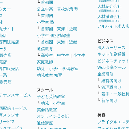
（採用担当向け）
ー
└
首都圏
人材紹介会社
タカー
公立中高一貫校対策 塾
（採用担当向け）
ス
└
首都圏
人材派遣会社
（採用担当向け）
社
小学生 塾
アルバイト求人
報サイト
└
首都圏
｜
東海
｜
近畿
売店
小学生 個別指導塾
ビジネス
専門販売店
└
首都圏
｜
東海
｜
近畿
法人カーリース
ー系
通信教育
ネット印刷通販
販売店
└
高校生
｜
中学生
｜
小学生
ビジネスチャッ
売店
家庭教師
Web会議ツール
専門販売店
幼児・小学生 学習教室
企業研修
ー系
幼児教室 知育
└
経営者向け
販売店
└
管理職向け
スクール
└
若手・一般社
テナンスサービス
子ども英語教室
└
新卒向け
└
幼児
｜
小学生
画配信サービス
英会話教室
真スタジオ
美容
オンライン英会話
サービス
ブライダルエス
通信講座
ックサービス
フェイシャルエ