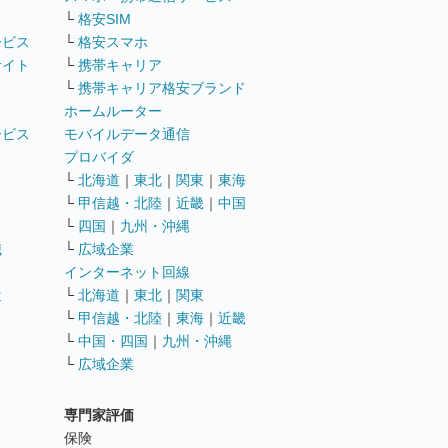
└
格安SIM
ービス
└
格安スマホ
サイト
└
携帯キャリア
└
携帯キャリア格安ブランド
ホームルーター
ービス
モバイルデータ通信
ト
プロバイダ
└
北海道
｜
東北
｜
関東
｜
東海
└
甲信越・北陸
｜
近畿
｜
中国
└
四国
｜
九州・沖縄
職
└
広域企業
インターネット回線
遣
└
北海道
｜
東北
｜
関東
└
甲信越・北陸
｜
東海
｜
近畿
ス
└
中国・四国
｜
九州・沖縄
└
広域企業
専門家評価
ト
保険