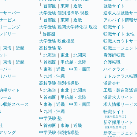
└
首都圏
｜
東海
｜
近畿
就活サイト
ーサーバー
大学受験 個別指導塾 現役
逆求人型就活サ
サービス
└
首都圏
｜
東海
｜
近畿
アルバイト情報
リーニング
大学受験 難関大学特化型 現役
転職サイト
ンドリー
└
首都圏
転職サイト 女性
大学受験 映像授業
転職スカウトサ
｜
東海
｜
近畿
高校受験 塾
転職エージェン
ット
└
北海道
｜
東北
｜
北関東
看護師転職
｜
東海
｜
近畿
└
首都圏
｜
甲信越・北陸
介護転職
ーパー
└
東海
｜
近畿
｜
中国・四国
ハイクラス・
リバリー
└
九州・沖縄
ミドルクラス転
高校受験 個別指導塾
派遣会社
納税サイト
└
北海道
｜
東北
｜
北関東
工場・製造業派
ルーム
└
首都圏
｜
甲信越・北陸
派遣求人サイト
ル収納スペース
└
東海
｜
近畿
｜
中国・四国
求人情報サービ
ナ
└
九州・沖縄
転職サイト
（採用担当向け）
中学受験 塾
新卒採用サイト
社
└
首都圏
｜
東海
｜
近畿
（採用担当向け）
アリング
中学受験 個別指導塾
新卒エージェン