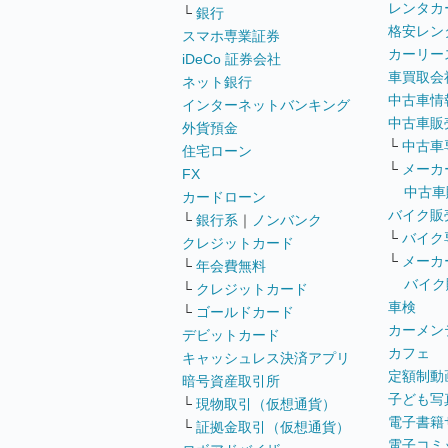
レンタカ
└
銀行
格安レン
スマホ専業証券
カーリー
iDeCo 証券会社
車買取会
ネット銀行
中古車情
インターネットバンキング
中古車販
外貨預金
└
中古車
住宅ローン
└
メーカ
FX
中古車
カードローン
バイク販
└
銀行系
｜
ノンバンク
└
バイク
クレジットカード
└
メーカ
└
年会費無料
バイク
└
クレジットカード
車検
└
ゴールドカード
カーメン
デビットカード
カフェ
キャッシュレス決済アプリ
定額制動
暗号資産取引所
子ども写
└
現物取引（仮想通貨）
電子書籍
└
証拠金取引（仮想通貨）
電子コミ