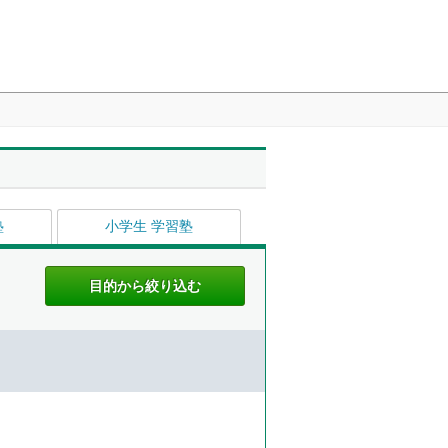
塾
小学生 学習塾