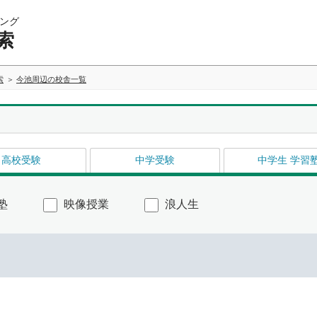
ング
索
索
今池周辺の校舎一覧
高校受験
中学受験
中学生 学習
塾
映像授業
浪人生