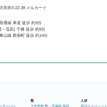
筒井3-22-38 メルカード
通線 車道 徒歩 約3分
～塩尻) 千種 徒歩 約8分
山線 新栄町 徒歩 約14分
塾
人材
ーサーバー
大学受験 塾・予備校 現役
就活エージェン