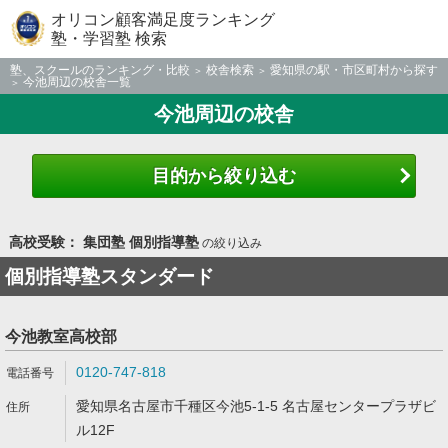
オリコン顧客満足度ランキング
塾・学習塾 検索
塾、スクールのランキング・比較
校舎検索
愛知県の駅・市区町村から探す
今池周辺の校舎一覧
今池周辺の校舎
目的から絞り込む
高校受験： 集団塾 個別指導塾
の絞り込み
個別指導塾スタンダード
今池教室高校部
0120-747-818
愛知県名古屋市千種区今池5-1-5 名古屋センタープラザビ
ル12F